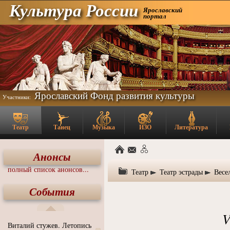
Культура России
Ярославский
портал
Ярославский Фонд развития культуры
Участники:
Театр
Танец
Музыка
ИЗО
Литература
Анонсы
полный список анонсов...
Театр
Театр эстрады
Весе
События
V
Виталий стужев. Летопись