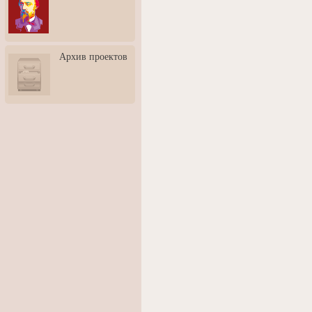
3: Обусловленности
человека и их влияние на
карьеру
Творческая встреча со
Архив проектов
скульптором Дмитрием
Тугариновым
АртБульвар в День города
Ярославля