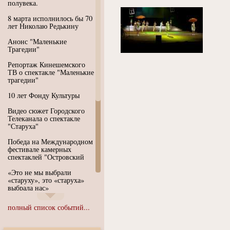
полувека.
8 марта исполнилось бы 70
лет Николаю Редькину
Анонс "Маленькие
Трагедии"
Репортаж Кинешемского
ТВ о спектакле "Маленькие
трагедии"
10 лет Фонду Культуры
Видео сюжет Городского
Телеканала о спектакле
"Старуха"
Победа на Международном
фестивале камерных
спектаклей "Островский
«Это не мы выбрали
«старуху», это «старуха»
выбрала нас»
Иммерсивный спектакль
полный список событий...
"Язык чистого полета
Души"