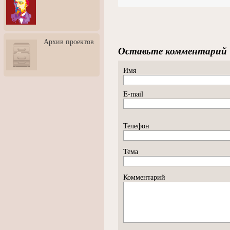
3: Обусловленности
человека и их влияние на
карьеру
Творческая встреча со
Архив проектов
скульптором Дмитрием
Оставьте комментарий
Тугариновым
АртБульвар в День города
Имя
Ярославля
E-mail
Телефон
Тема
Комментарий