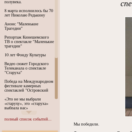
сп
полувека.
8 марта исполнилось бы 70
лет Николаю Редькину
Анонс "Маленькие
Трагедии"
Репортаж Кинешемского
ТВ о спектакле "Маленькие
трагедии"
10 лет Фонду Культуры
Видео сюжет Городского
Телеканала о спектакле
"Старуха"
Победа на Международном
фестивале камерных
спектаклей "Островский
«Это не мы выбрали
«старуху», это «старуха»
выбрала нас»
Иммерсивный спектакль
полный список событий...
"Язык чистого полета
Мы победили.
Души"