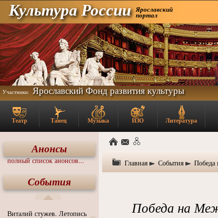
Культура России
Ярославский
портал
Ярославский Фонд развития культуры
Участники:
Театр
Танец
Музыка
ИЗО
Литература
Анонсы
полный список анонсов...
Главная
События
Победа 
События
Победа на Ме
Виталий стужев. Летопись