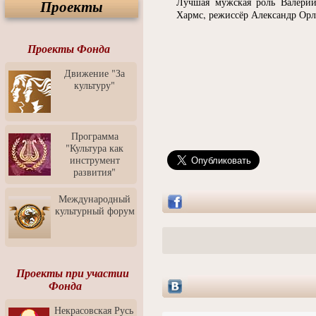
Лучшая мужская роль Валерий
Проекты
Спектакль "Крик" в Музее
Хармс, режиссёр Александр Орл
Современного Искусства
Видео о Музее
современного искусства от
Проекты Фонда
Медиа-школа "ФОКУС"
Движение "За
Моноспектакль
культуру"
"Вертинский. Исповедь
Барона"
Выставка-продажа
"Притяжение" в центре
Программа
ЛЕКСУС - ЯРОСЛАВЛЬ
"Культура как
инструмент
Презентация выставки
развития"
Зураба Церетели
Пресс-конференция к
Международный
открытию выставки Зураба
культурный форум
Церетели
Фестиваль уличной
культуры "На районе"
Отчётный концерт детского
Проекты при участии
театра танца "Задоринка"
Фонда
Ассоциация Молодых
Некрасовская Русь
Профессионалов - Эпизод