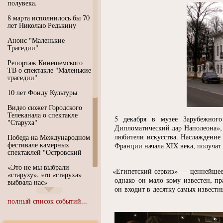
полувека.
8 марта исполнилось бы 70
лет Николаю Редькину
Анонс "Маленькие
Трагедии"
Репортаж Кинешемского
ТВ о спектакле "Маленькие
трагедии"
10 лет Фонду Культуры
Видео сюжет Городского
Телеканала о спектакле
5 декабря в музее Зарубежного
"Старуха"
Дипломатический дар Наполеона», 
любители искусства. Наслаждение 
Победа на Международном
фестивале камерных
Франции начала XIX века, получат д
спектаклей "Островский
«Это не мы выбрали
«
Египетский сервиз» — ценнейшее 
«старуху», это «старуха»
однако он мало кому известен, пр
выбрала нас»
он входит в десятку самых известн
Иммерсивный спектакль
полный список событий...
"Язык чистого полета
Души"