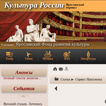
Культура России
Ярославский
портал
Ярославский Фонд развития культуры
Участники:
Театр
Танец
Музыка
ИЗО
Литература
Анонсы
полный список анонсов...
Статьи
Сервиз Наполеона
События
Виталий стужев. Летопись