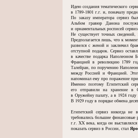
Идею создания тематического сер
в 1789-1801 г.г. и, поначалу пре
По заказу императора сервиз бы
Альбом гравюр Данона послужи
и орнаментальных росписей сервиз
Не существует точных сведений,
Предполагается лишь, что к момен
развелся с женой и заключил бра
отступной подарок. Сервиз остав
в качестве подарка Наполеоном 
Францией в революцию 1789 го
Талейран, по поручению Наполеона
между Россией и Францией. Этот
напоминал ему про поражение при 
Именно поэтому Египетский сер
его отправили на хранение в 
в Оружейну палату, а в 1924 году
В 1929 году в порядке обмена дес
Египетский сервиз никогда не в
требовались большие финансовые 
г.г. XX века, когда он выставлял
Яро
показать сервиз в России, стал