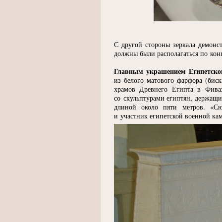
С другой стороны зеркала демонс
должны были располагаться по кон
Главным украшением Египетског
из белого матового фарфора
(
биск
храмов Древнего Египта в Фива
со скульптурами египтян, держащ
длиной около пяти метров.
«
Сю
и участник египетской военной ка