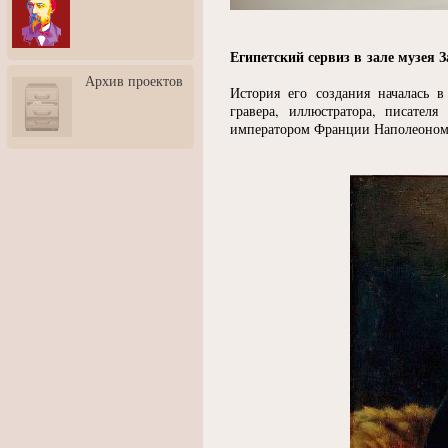
3: Обусловленности
человека и их влияние на
карьеру
Египетский сервиз в зале музея 
Творческая встреча со
Архив проектов
скульптором Дмитрием
История его создания началась 
Тугариновым
гравера, иллюстратора, писател
императором Франции Наполеоном
АртБульвар в День города
Ярославля