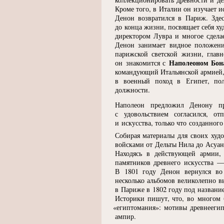
Кроме того, в Италии он изучает и
Денон возвратился в Париж. Зде
до конца жизни, посвящает себя х
директором Лувра и многое сдела
Денон занимает видное положен
парижской светской жизни, глав
Наполеоном Бон
он знакомится с
командующий Итальянской армией, 
в военный поход в Египет, пол
должности.
Наполеон предложил Денону п
с удовольствием согласился, о
и искусства, только что созданног
Собирая материалы для своих худ
войсками от Дельты Нила до Асуана
Находясь в действующей армии,
памятников древнего искусства —
В 1801 году Денон вернулся во
несколько альбомов великолепно в
в Париже в 1802 году под названи
Историки пишут, что, во многом б
«
египтомания»: мотивы древнеегип
ампир.