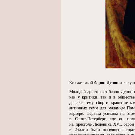
барон Денон
Кто же такой
и какую 
Молодой аристократ барон Денон н
как у критики, так и в обществ
доверяет ему сбор и хранение ко
античных гемм для мадам-де Пом
карьере. Первым успехом на эт
в Санкт-Петербург, где он пол
на престоле Людовика XVI, баро
в Италии были посвящены тщате
коллекционировать древности и де