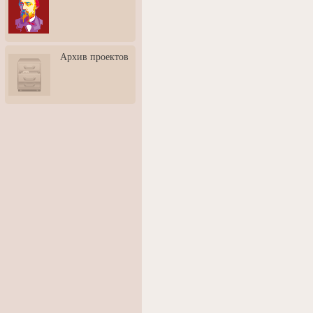
3: Обусловленности
человека и их влияние на
карьеру
Творческая встреча со
Архив проектов
скульптором Дмитрием
Тугариновым
АртБульвар в День города
Ярославля