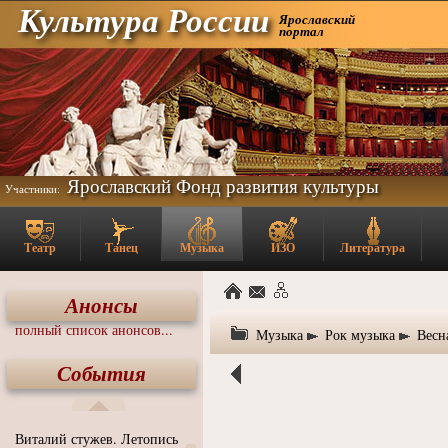
Культура России
Ярославский
портал
Ярославский Фонд развития культуры
Участники:
Театр
Танец
Музыка
ИЗО
Литература
Анонсы
полный список анонсов...
Музыка
Рок музыка
Весн
События
Виталий стужев. Летопись