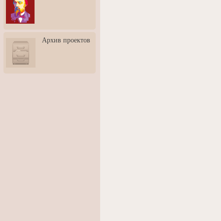
3: Обусловленности
человека и их влияние на
карьеру
Творческая встреча со
Архив проектов
скульптором Дмитрием
Тугариновым
АртБульвар в День города
Ярославля