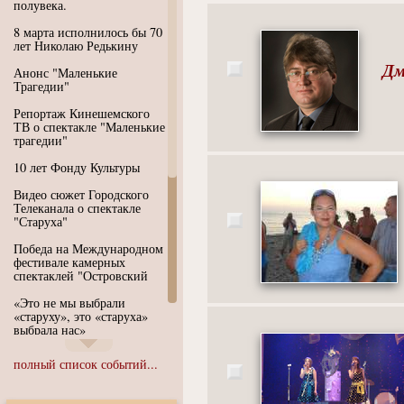
полувека.
8 марта исполнилось бы 70
лет Николаю Редькину
Дм
Анонс "Маленькие
Трагедии"
Репортаж Кинешемского
ТВ о спектакле "Маленькие
трагедии"
10 лет Фонду Культуры
Видео сюжет Городского
Телеканала о спектакле
"Старуха"
Победа на Международном
фестивале камерных
спектаклей "Островский
«Это не мы выбрали
«старуху», это «старуха»
выбрала нас»
Иммерсивный спектакль
полный список событий...
"Язык чистого полета
Души"