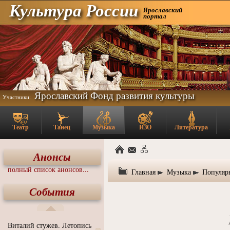
Культура России
Ярославский
портал
Ярославский Фонд развития культуры
Участники:
Театр
Танец
Музыка
ИЗО
Литература
Анонсы
полный список анонсов...
Главная
Музыка
Популяр
События
Виталий стужев. Летопись