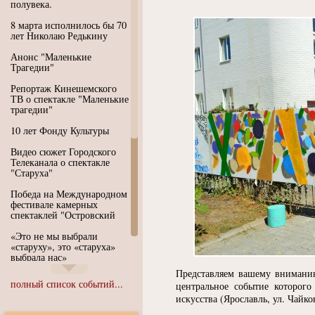
полувека.
8 марта исполнилось бы 70
лет Николаю Редькину
Анонс "Маленькие
Трагедии"
Репортаж Кинешемского
ТВ о спектакле "Маленькие
трагедии"
10 лет Фонду Культуры
Видео сюжет Городского
Телеканала о спектакле
"Старуха"
Победа на Международном
фестивале камерных
спектаклей "Островский
«Это не мы выбрали
«старуху», это «старуха»
выбрала нас»
Представляем вашему вниманию
Иммерсивный спектакль
полный список событий...
центральное событие которого
"Язык чистого полета
искусства
(
Ярославль, ул. Чайков
Души"