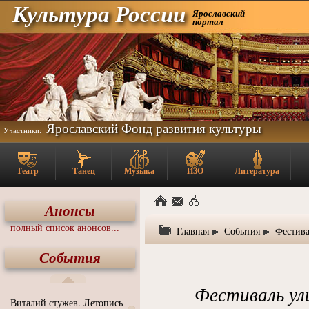
Культура России
Ярославский
портал
Ярославский Фонд развития культуры
Участники:
Театр
Танец
Музыка
ИЗО
Литература
Анонсы
полный список анонсов...
Главная
События
Фестива
События
Фестиваль ул
Виталий стужев. Летопись