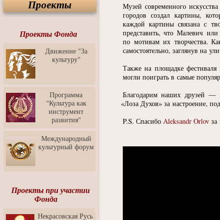
Проекты
Спектакль "Крик" в Музее
Музей современного искусства
Современного Искусства
городов создал картины, кот
каждой картины связана с тв
Видео о Музее
представить, что Малевич ил
современного искусства от
Проекты Фонда
Медиа-школа "ФОКУС"
по мотивам их творчества. К
самостоятельно, заглянув на ул
Движение "За
Моноспектакль
культуру"
"Вертинский. Исповедь
Также на площадке фестиваля р
Барона"
могли поиграть в самые популя
Выставка-продажа
"Притяжение" в центре
Программа
Благодарим наших друзей — м
ЛЕКСУС - ЯРОСЛАВЛЬ
"Культура как
«
Лоза Духов» за настроение, по
инструмент
Презентация выставки
развития"
P.S.
Спасибо
Aleksandr Orlov
за 
Зураба Церетели
Пресс-конференция к
Международный
открытию выставки Зураба
культурный форум
Церетели
Фестиваль уличной
культуры "На районе"
Отчётный концерт детского
Проекты при участии
театра танца "Задоринка"
Фонда
Ассоциация Молодых
Некрасовская Русь
Профессионалов - Эпизод