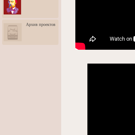
3: Обусловленности
человека и их влияние на
карьеру
Творческая встреча со
Архив проектов
скульптором Дмитрием
Тугариновым
АртБульвар в День города
Ярославля