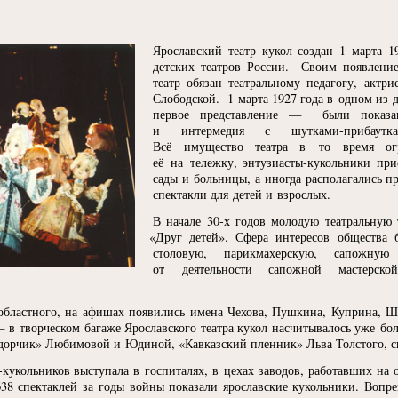
Ярославский театр кукол создан 1 марта 
детских театров России. Своим появлени
театр обязан театральному педагогу, актр
Слободской. 1 марта 1927 года в одном из 
первое представление — были показа
и интермедия с шутками-прибаутк
Всё имущество театра в то время огр
её на тележку, энтузиасты-кукольники пр
сады и больницы, а иногда располагались п
спектакли для детей и взрослых.
В начале 30-х годов молодую театральную
«
Друг детей». Сфера интересов общества 
столовую, парикмахерскую, сапожну
от деятельности сапожной мастерск
 областного, на афишах появились имена Чехова, Пушкина, Куприна, Ш
в творческом багаже Ярославского театра кукол насчитывалось уже бол
дорчик» Любимовой и Юдиной,
«
Кавказский пленник» Льва Толстого, с
-кукольников выступала в госпиталях, в цехах заводов, работавших на
638 спектаклей за годы войны показали ярославские кукольники. Вопр