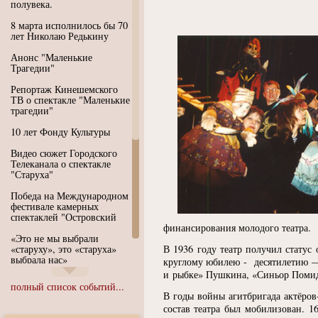
полувека.
8 марта исполнилось бы 70
лет Николаю Редькину
Анонс "Маленькие
Трагедии"
Репортаж Кинешемского
ТВ о спектакле "Маленькие
трагедии"
10 лет Фонду Культуры
Видео сюжет Городского
Телеканала о спектакле
"Старуха"
Победа на Международном
фестивале камерных
спектаклей "Островский
финансирования молодого театра.
«Это не мы выбрали
«старуху», это «старуха»
В 1936 году театр получил статус
выбрала нас»
круглому юбилею - десятилетию — 
и рыбке» Пушкина,
«
Синьор Поми
Иммерсивный спектакль
полный список событий...
"Язык чистого полета
В годы войны агитбригада актёров
Души"
состав театра был мобилизован. 1