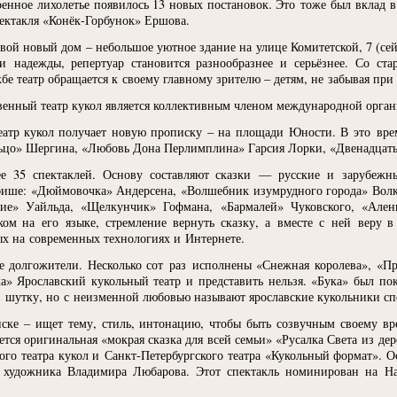
оенное лихолетье появилось 13 новых постановок. Это тоже был вклад 
ектакля
«
Конёк-Горбунок» Ершова.
 свой новый дом – небольшое уютное здание на улице Комитетской, 7
(
се
и надежды, репертуар становится разнообразнее и серьёзнее. Со с
бе театр обращается к своему главному зрителю – детям, не забывая при
твенный театр кукол является коллективным членом международной орга
еатр кукол получает новую прописку – на площади Юности. В это вре
ьцо» Шергина,
«
Любовь Дона Перлимплина» Гарсия Лорки,
«
Двенадцать
лее 35 спектаклей. Основу составляют сказки — русские и зарубеж
фише:
«
Дюймовочка» Андерсена,
«
Волшебник изумрудного города» Волк
ие» Уайльда,
«
Щелкунчик» Гофмана,
«
Бармалей» Чуковского,
«
Ален
нком на его языке, стремление вернуть сказку, а вместе с ней веру 
х на современных технологиях и Интернете.
е долгожители. Несколько сот раз исполнены
«
Снежная королева»,
«
Пр
а» Ярославский кукольный театр и представить нельзя.
«
Бука» был пок
 шутку, но с неизменной любовью называют ярославские кукольники сп
иске – ищет тему, стиль, интонацию, чтобы быть созвучным своему в
яется оригинальная
«
мокрая сказка для всей семьи»
«
Русалка Света из де
ого театра кукол и Санкт-Петербургского театра
«
Кукольный формат». Ос
о художника Владимира Любарова. Этот спектакль номинирован на Н