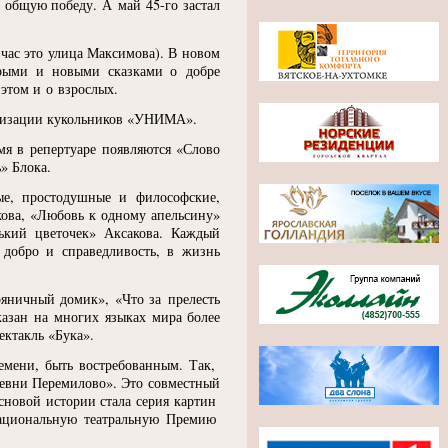
в общую победу. А май 45-го застал
йчас это улица Максимова). В новом
тарыми и новыми сказками о добре
 этом и о взрослых.
низации кукольников
«
УНИМА».
мя в репертуаре появляются
«
Слово
» Блока.
ные, простодушные и философские,
ова,
«
Любовь к одному апельсину»
ький цветочек» Аксакова. Каждый
в добро и справедливость, в жизнь
яничный домик»,
«
Что за прелесть
азан на многих языках мира более
ектакль
«
Бука».
ремени, быть востребованным. Так,
ревни Перемилово». Это совместный
новой истории стала серия картин
ациональную театральную Премию