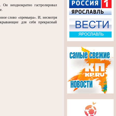
. Он неоднократно гастролировал
е.
нное слово
«
премьера». И, несмотря
ткрывающие для себя прекрасный