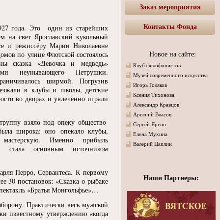
Заказ мероприятия
Контакты Фонда
1927 года. Это один из старейших
ем на свет Ярославский кукольный
исе и режиссёру Марии Николаевне
Новое на сайте:
домов по улице Флотской состоялось
ны сказка
«
Девочка и медведь»
Клуб филофонистов
ами неунывающего Петрушки.
Музей современного искусства
аничивалось ширмой. Погрузив
Игорь Голяков
иезжали в клубы и школы, детские
Ксения Тихонова
росто во дворах и увлечённо играли
Александр Кравцов
Арсений Власов
 труппу взяло под опеку общество
Сергей Яргин
была широка: оно опекало клубы,
Елена Мухина
ю мастерскую. Именно прибыль
Валерий Цаплин
ой стала основным источником
арля Перро, Сервантеса. К первому
Наши Партнеры:
ее 30 постановок:
«
Сказка о рыбаке
пектакль
«
Братья Монгольфье»…
 оборону. Практически весь мужской
еки известному утверждению
«
когда