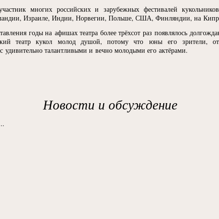
участник многих российских и зарубежных фестивалей кукольников
лландии, Израиле, Индии, Норвегии, Польше, США, Финляндии, на Кипр
тавления годы на афишах театра более трёхсот раз появлялось долгожда
ский театр кукол молод душой, потому что юны его зрители, о
е с удивительно талантливыми и вечно молодыми его актёрами.
Новости и обсуждение
..