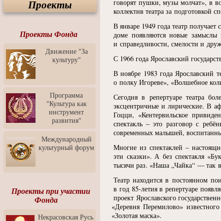
Проекты
говорят пушки, музы молчат», в в
Спектакль "Крик" в Музее
Современного Искусства
коллектив театра за подготовкой сп
Видео о Музее
В январе 1949 года театр получает
современного искусства от
Проекты Фонда
доме появляются новые замыслы 
Медиа-школа "ФОКУС"
и справедливости, смелости и друж
Движение "За
Моноспектакль
С 1966 года Ярославский государс
культуру"
"Вертинский. Исповедь
Барона"
В ноябре 1983 года Ярославский т
о полку Игореве»,
«
Волшебное кол
Выставка-продажа
"Притяжение" в центре
Программа
Сегодня в репертуаре театра бо
ЛЕКСУС - ЯРОСЛАВЛЬ
"Культура как
эксцентричные и лирические. В а
инструмент
Презентация выставки
Гоцци,
«
Кентервильское привиден
развития"
Зураба Церетели
спектакль – это разговор с ребё
современных малышей, воспитанны
Пресс-конференция к
Международный
открытию выставки Зураба
культурный форум
Многие из спектаклей – настоящи
Церетели
эти сказки». А без спектакля
«
Бук
тысячи раз.
«
Наша „Чайка“ — так в
Фестиваль уличной
культуры "На районе"
Театр находится в постоянном по
Отчётный концерт детского
в год 85-летия в репертуаре появл
Проекты при участии
театра танца "Задоринка"
проект Ярославского государственн
Фонда
«
Деревня Перемилово» известног
Ассоциация Молодых
«
Золотая маска».
Некрасовская Русь
Профессионалов - Эпизод