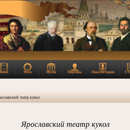
Кино
Фото
Музеи
Персоны
Лики Истории
Ст
ославский театр кукол
Ярославский театр кукол