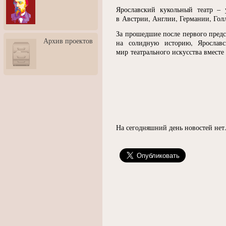
3: Обусловленности
Ярославский кукольный театр – 
человека и их влияние на
в Австрии, Англии, Германии, Го
карьеру
За прошедшие после первого предс
Творческая встреча со
Архив проектов
скульптором Дмитрием
на солидную историю, Ярослав
Тугариновым
мир театрального искусства вмест
АртБульвар в День города
Ярославля
На сегодняшний день новостей нет.