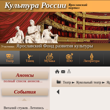
Культура России
Ярославский
портал
Ярославский Фонд развития культуры
Участники:
Театр
Танец
Музыка
ИЗО
Литература
Анонсы
полный список анонсов...
Театр
Кукольный театр
Яр
События
Виталий стужев. Летопись