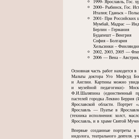
1999- Ярославль, Гос. 
2000– Рыбинск, Гос. Ис
Италия; Гданьск – Поль
2001- При Российских ц
Мумбай, Мадрас — Ин
Берлин – Германия
Будапешт – Венгрия
София – Болгария
Хельсинки – Финлянди
2002, 2003, 2005 — Фле
2006 — Вена – Австрия,
Основная часть работ находится в
Мальты доктора Уго Мифсуд Бон
и Англии. Картины можно увидет
и музейной педагогики)- Моск
Ф.И.Шаляпина
(
единственный п
пастелей городка Леквио Беррия
(
Ярославской области. Портрет
«
Ярославль — Пуатье в Ярославл
(
техника исполнения: холст, масл
Ярославль, и в храме Святой Муче
Впервые созданные портреты в 
индолога, театрального деятеля. 