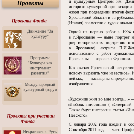
и культурным Центром им. Джав
Проекты
Спектакль "Крик" в Музее
историко-культурной организации
Современного Искусства
жюри при подведении итогов фестив
Видео о Музее
Ярославской области и за рубежом
современного искусства от
Проекты Фонда
(
Италия) совместно с художниками и
Медиа-школа "ФОКУС"
Движение "За
Одной из первых работ в 1994 
Моноспектакль
культуру"
в г.Ярославле — ныне портрет н
"Вертинский. Исповедь
ряд исторических портретов: от
Барона"
в Ярославле); актрисы П.И.Же
Выставка-продажа
использовано с работ художник
"Притяжение" в центре
Программа
Ярославны — королевы Франции.
ЛЕКСУС - ЯРОСЛАВЛЬ
"Культура как
Как сказал Ярославский искусств
инструмент
Презентация выставки
новому выразить уже известное». И
развития"
Зураба Церетели
пейзаж, — насыщены определенны
Пресс-конференция к
изображения.
Международный
открытию выставки Зураба
культурный форум
Церетели
«
Художник жил во мне всегда…» — т
Фестиваль уличной
«
Любовь внеземная»
(
«
Северный 
культуры "На районе"
Также будут интересны статьи
«
Инд
Отчётный концерт детского
Невского».
Проекты при участии
театра танца "Задоринка"
Фонда
С января 2002 года входит в сос
Ассоциация Молодых
С октября 2011 года — член Профе
Некрасовская Русь
Профессионалов - Эпизод