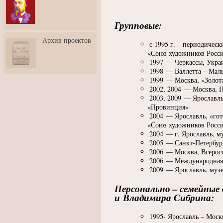
3: Обусловленности
человека и их влияние на
карьеру
Групповые:
Творческая встреча со
Архив проектов
скульптором Дмитрием
с 1995 г. – периодичес
Тугариновым
«
Союз художников Росс
1997 — Черкассы, Укра
АртБульвар в День города
1998 — Валлетта – Маль
Ярославля
1999 — Москва,
«
Золот
2002, 2004 — Москва, 
2003, 2009 — Ярославль
«
Провинция»
2004 — Ярославль,
«
го
«
Союз художников Росси
2004 — г. Ярославль, м
2005 — Санкт-Петербур
2006 — Москва, Всерос
2006 — Международная
2009 — Ярославль, музе
Персонально – семейные
и Владимира Сибрина:
1995- Ярославль – Моск