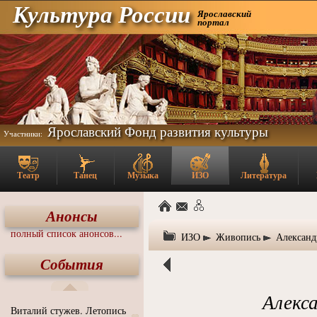
Культура России
Ярославский
портал
Ярославский Фонд развития культуры
Участники:
Театр
Танец
Музыка
ИЗО
Литература
Анонсы
полный список анонсов...
ИЗО
Живопись
Александ
События
Алекс
Виталий стужев. Летопись