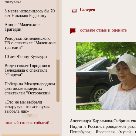
полувека.
Галерея
8 марта исполнилось бы 70
лет Николаю Редькину
Анонс "Маленькие
Трагедии"
оставьте отзыв и оцените
Репортаж Кинешемского
ТВ о спектакле "Маленькие
трагедии"
10 лет Фонду Культуры
Видео сюжет Городского
Телеканала о спектакле
"Старуха"
Победа на Международном
фестивале камерных
спектаклей "Островский
«Это не мы выбрали
«старуху», это «старуха»
выбрала нас»
Иммерсивный спектакль
Александра Харламова-Сибрина уча
полный список событий...
"Язык чистого полета
Индии и России, проводимой разл
Души"
Петербурга, Ярославля
(
музей 