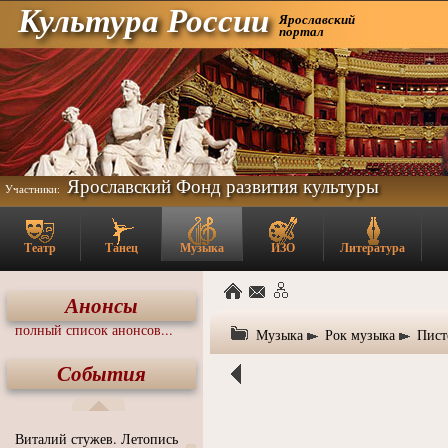
Культура России
Ярославский
портал
Ярославский Фонд развития культуры
Участники:
Театр
Танец
Музыка
ИЗО
Литература
Анонсы
полный список анонсов...
Музыка
Рок музыка
Пист
События
Виталий стужев. Летопись