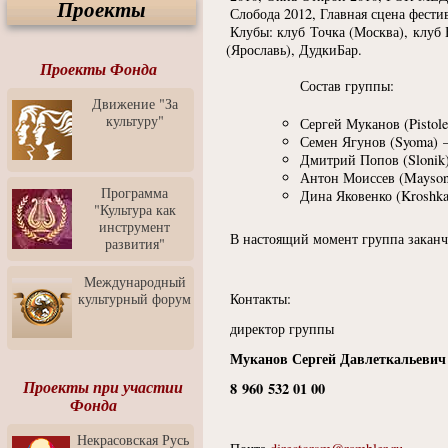
Проекты
Спектакль "Крик" в Музее
Слобода 2012, Главная сцена фес
Современного Искусства
Клубы: клуб Точка
(
Москва), клуб 
(
Ярославь), ДудкиБар.
Видео о Музее
современного искусства от
Проекты Фонда
Медиа-школа "ФОКУС"
Состав группы:
Движение "За
Моноспектакль
культуру"
Сергей Муканов
(Pistole
"Вертинский. Исповедь
Семен Ягунов
(Syoma
) 
Барона"
Дмитрий Попов
(Slonik
Выставка-продажа
Антон Моиссев
(Mayso
"Притяжение" в центре
Программа
Дина Яковенко
(Kroshk
ЛЕКСУС - ЯРОСЛАВЛЬ
"Культура как
инструмент
Презентация выставки
В настоящий момент группа заканчи
развития"
Зураба Церетели
Пресс-конференция к
Международный
открытию выставки Зураба
культурный форум
Контакты:
Церетели
директор группы
Фестиваль уличной
культуры "На районе"
Муканов Сергей Давлеткальевич
Отчётный концерт детского
Проекты при участии
8 960 532 01 00
театра танца "Задоринка"
Фонда
Ассоциация Молодых
Некрасовская Русь
Профессионалов - Эпизод