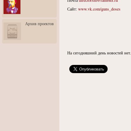
Почта
directorsm@rambler.ru
3: Обусловленности
человека и их влияние на
Сайт:
www.vk.com/guns_doses
карьеру
Творческая встреча со
Архив проектов
скульптором Дмитрием
Тугариновым
АртБульвар в День города
Ярославля
На сегодняшний день новостей нет.