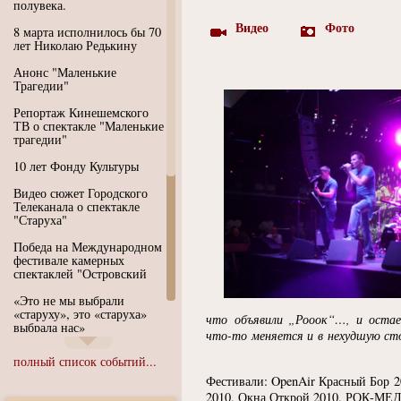
полувека.
Видео
Фото
8 марта исполнилось бы 70
лет Николаю Редькину
Анонс "Маленькие
Трагедии"
Репортаж Кинешемского
ТВ о спектакле "Маленькие
трагедии"
10 лет Фонду Культуры
Видео сюжет Городского
Телеканала о спектакле
"Старуха"
Победа на Международном
фестивале камерных
спектаклей "Островский
«Это не мы выбрали
«старуху», это «старуха»
что объявили „Рооок“…, и остае
выбрала нас»
что-то
меняется и в нехудшую сто
Иммерсивный спектакль
полный список событий...
"Язык чистого полета
Души"
Фестивали: OpenAir Красный Бор 
2010, Окна Открой 2010, РОК-МЕД