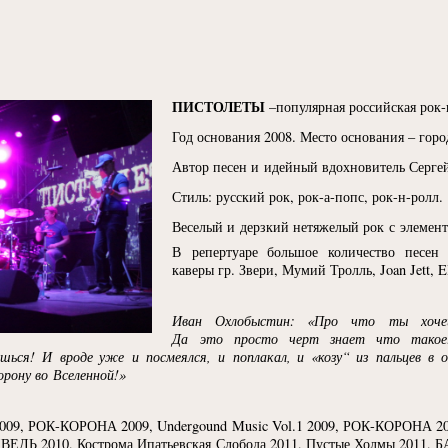
ПИСТОЛЕТЫ
–популярная российская рок-
Год основания 2008. Место основания – горо
Автор песен и идейный вдохновитель Сергей 
Стиль: русский рок, рок-а-попс, рок-н-ролл.
Веселый и дерзкий нетяжелый рок с элемен
В репертуаре большое количество песен 
каверы гр. Звери, Мумий Тролль, Joan Jett, E
Иван Охлобыстин:
«
Про что ты хоче
Да это просто черт знает что такое!
шься! И вроде уже и посмеялся, и поплакал, и
«
козу“ из пальцев в
рону во Вселенной!»
2009, РОК-КОРОНА 2009, Undergound Music Vol.1 2009, РОК-КОРОНА 20
ВЕДЬ 2010, Кострома Ипатьевская Слобода 2011, Пустые Холмы 2011, Б