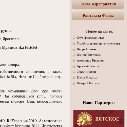
Заказ мероприятия
Контакты Фонда
группа.
Новое на сайте:
Клуб филофонистов
д Ярославль.
Музей современного искусства
Муканов aka Pistolet
Игорь Голяков
Ксения Тихонова
Александр Кравцов
тами юмора.
Арсений Власов
собственного сочинения, а также
Сергей Яргин
lectric Six, Ночные Снайперы и т.д.
Елена Мухина
Валерий Цаплин
шь услышать? Вот про этих?
 Ты собираешься уйти, потому
 ответ сложил. Нет, положительно
Наши Партнеры:
10, ReZервация 2010, Автоэкзотика
АйкФест Коприно 2011, Ипатьевская