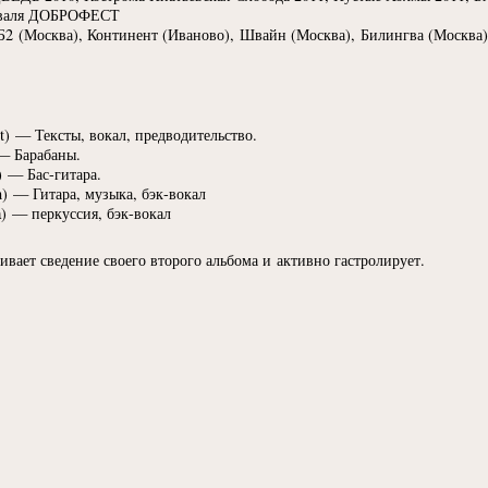
тиваля ДОБРОФЕСТ
Б2
(
Москва), Континент
(
Иваново), Швайн
(
Москва), Билингва
(
Москва)
t
) — Тексты, вокал, предводительство.
— Барабаны.
) — Бас-гитара.
n
) — Гитара, музыка, бэк-вокал
a
) — перкуссия, бэк-вокал
вает сведение своего второго альбома и активно гастролирует.