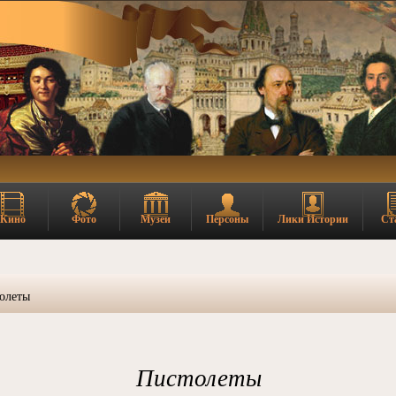
Кино
Фото
Музеи
Персоны
Лики Истории
Ст
олеты
Пистолеты