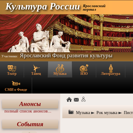
Культура России
Ярославский
портал
Ярославский Фонд развития культуры
Участники:
Театр
Танец
Музыка
ИЗО
Литература
СМИ о Фонде
Анонсы
полный список анонсов...
Музыка
Рок музыка
Пист
События