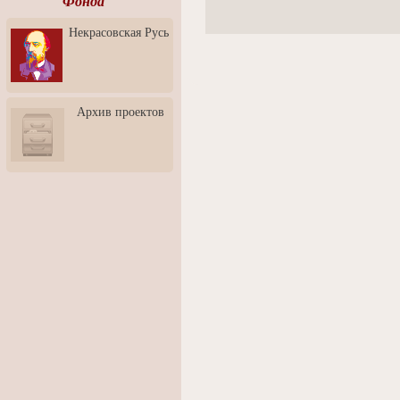
Фонда
Ассоциация Молодых
Некрасовская Русь
Профессионалов - Эпизод
3: Обусловленности
человека и их влияние на
карьеру
Творческая встреча со
Архив проектов
скульптором Дмитрием
Тугариновым
АртБульвар в День города
Ярославля