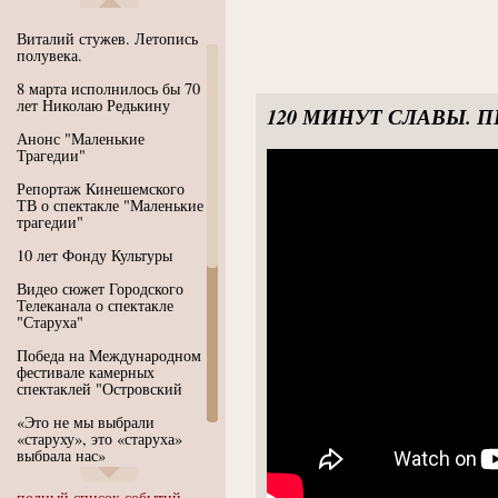
Виталий стужев. Летопись
полувека.
8 марта исполнилось бы 70
лет Николаю Редькину
120 МИНУТ СЛАВЫ. ПИ
Анонс "Маленькие
Трагедии"
Репортаж Кинешемского
ТВ о спектакле "Маленькие
трагедии"
10 лет Фонду Культуры
Видео сюжет Городского
Телеканала о спектакле
"Старуха"
Победа на Международном
фестивале камерных
спектаклей "Островский
«Это не мы выбрали
«старуху», это «старуха»
выбрала нас»
Иммерсивный спектакль
полный список событий...