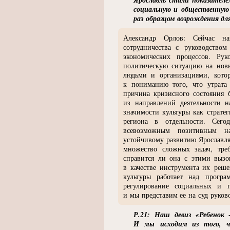
социальную и общественную
раз образцом возрождения д
Александр Орлов: Сейчас на
сотрудничества с руководство
экономических процессов. Рук
политическую ситуацию на нов
людьми и организациями, кото
к пониманию того, что утрата
причина кризисного состояния 
из направлений деятельности 
значимости культуры как страте
региона в отдельности. Сегод
всевозможным позитивным на
устойчивому развитию Ярославля
множество сложных задач, тр
справится ли она с этими вызов
в качестве инструмента их реш
культуры работает над програ
регулирование социальных и п
и мы представим ее на суд руково
Р.21: Наш девиз
«
Ребенок 
И мы исходим из того, чт