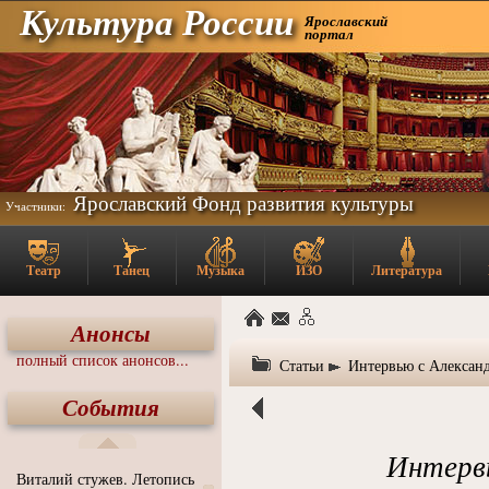
Культура России
Ярославский
портал
Ярославский Фонд развития культуры
Участники:
Театр
Танец
Музыка
ИЗО
Литература
Анонсы
полный список анонсов...
Статьи
Интервью с Алексан
События
Интерв
Виталий стужев. Летопись