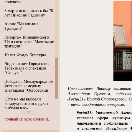
полувека.
8 марта исполнилось бы 70
лет Николаю Редькину
Анонс "Маленькие
Трагедии"
Репортаж Кинешемского
ТВ о спектакле "Маленькие
трагедии"
10 лет Фонду Культуры
Видео сюжет Городского
Телеканала о спектакле
"Старуха"
Победа на Международном
фестивале камерных
Представляем Вашему вниманию 
спектаклей "Островский
Александром Орловым, подогото
«Это не мы выбрали
«Portal21
» Ириной Староверовой. С
«старуху», это «старуха»
– тема сегодняшнего интервью.
выбрала нас»
Portal21: Уважаемый Алекс
Иммерсивный спектакль
является сфера культуры
полный список событий...
"Язык чистого полета
накопленный поколениями
Души"
и нигилизма. Российская 