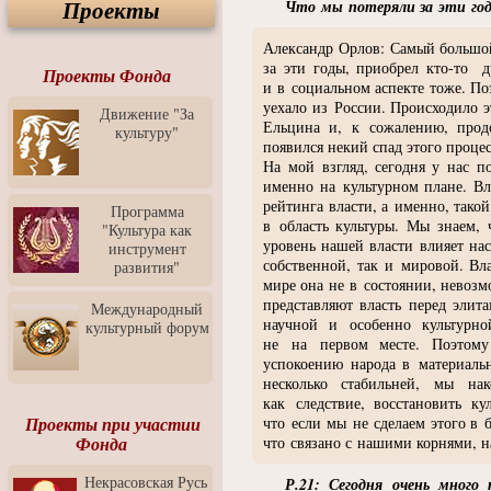
Проекты
Что мы потеряли за эти го
Спектакль "Крик" в Музее
Современного Искусства
Александр Орлов: Самый большой 
Видео о Музее
за эти годы, приобрел
кто-то
дру
современного искусства от
Проекты Фонда
и в социальном аспекте тоже. По
Медиа-школа "ФОКУС"
уехало из России. Происходило э
Движение "За
Моноспектакль
Ельцина и, к сожалению, продо
культуру"
"Вертинский. Исповедь
появился некий спад этого проце
Барона"
На мой взгляд, сегодня у нас п
именно на культурном плане. Вл
Выставка-продажа
"Притяжение" в центре
рейтинга власти, а именно, тако
Программа
ЛЕКСУС - ЯРОСЛАВЛЬ
в область культуры. Мы знаем,
"Культура как
уровень нашей власти влияет на
инструмент
Презентация выставки
собственной, так и мировой. Вла
развития"
Зураба Церетели
мире она не в состоянии, невозм
Пресс-конференция к
представляют власть перед эли
Международный
открытию выставки Зураба
научной и особенно культурно
культурный форум
Церетели
не на первом месте. Поэтому
успокоению народа в материаль
Фестиваль уличной
несколько стабильней, мы на
культуры "На районе"
как следствие, восстановить к
Отчётный концерт детского
Проекты при участии
что если мы не сделаем этого в б
театра танца "Задоринка"
Фонда
что связано с нашими корнями, н
Ассоциация Молодых
Некрасовская Русь
Р.21: Сегодня очень мног
Профессионалов - Эпизод