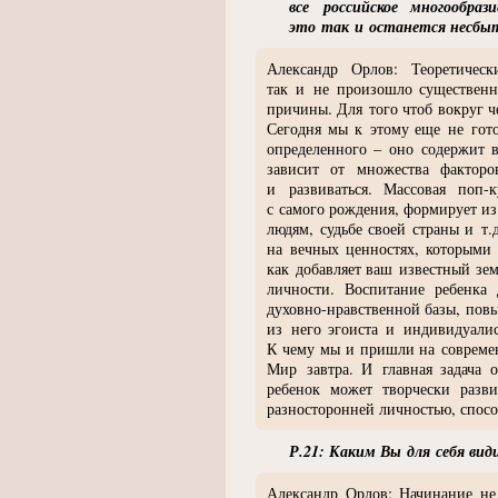
все российское многообра
это так и останется несбы
Александр Орлов: Теоретиче
так и не произошло существенно
причины. Для того чтоб вокруг
ч
Сегодня мы к этому еще не гот
определенного – оно содержит в
зависит от множества факторо
и развиваться. Массовая поп-к
с самого рождения, формирует и
людям, судьбе своей страны и т.
на вечных ценностях, которыми 
как добавляет ваш известный зе
личности. Воспитание ребенка
духовно-нравственной базы, пов
из него эгоиста и индивидуалис
К чему мы и пришли на современн
Мир завтра. И главная задача 
ребенок может творчески разви
разносторонней личностью, спосо
Р.21: Каким Вы для себя ви
Александр Орлов: Начинание не