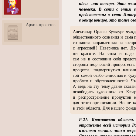
3: Обусловленности
идеи, или товара. Эти воз
человека и их влияние на
человека. В связи с этим 
карьеру
представлены в сети Интер
в конце концов, это тоже св
Творческая встреча со
Архив проектов
скульптором Дмитрием
Тугариновым
Александр Орлов: Культуре чуждо
общественного сознания и сама 
АртБульвар в День города
сознания направленная на воспр
Ярославля
с агрессией? Наверняка нет. Д
ни красоте. На этом и надо 
сам не в состоянии себя предст
стороны творческий процесс есть 
процесса, подвергнуться влия
той самой озабоченностью и буд
проблем и обусловленностей. Чт
А ведь на эту тему давно сказа
освободить художника от Кеса
и распространение продуктов 
для этого организации. Но не 
в этой области. Для нашего фонда
Р.21: Ярославская област
отражение всей истории Ро
именами связаны эпохи возр
Ярославль стали показател