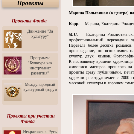
Проекты
Спектакль "Крик" в Музее
Современного Искусства
Марина Полывяная
(
в центре) 
Видео о Музее
современного искусства от
Проекты Фонда
Корр
.
- Марина, Екатерина Рождес
Медиа-школа "ФОКУС"
Движение "За
Моноспектакль
М.П.
- Екатерина Рождественск
культуру"
"Вертинский. Исповедь
профессиональный переводчик х
Барона"
Перевела более десятка романов
произведение, но основываясь н
Выставка-продажа
культур, двух языков. Фотографи
"Притяжение" в центре
Программа
ЛЕКСУС - ЯРОСЛАВЛЬ
К настоящему времени художница с
"Культура как
живописи мастеров прошлого на 
инструмент
Презентация выставки
проекты сразу публичными, печа
развития"
Зураба Церетели
художница сотрудничает с 2000 г
массовой культуры в хорошем смыс
Пресс-конференция к
Международный
открытию выставки Зураба
культурный форум
Церетели
Фестиваль уличной
культуры "На районе"
Отчётный концерт детского
Проекты при участии
театра танца "Задоринка"
Фонда
Ассоциация Молодых
Некрасовская Русь
Профессионалов - Эпизод