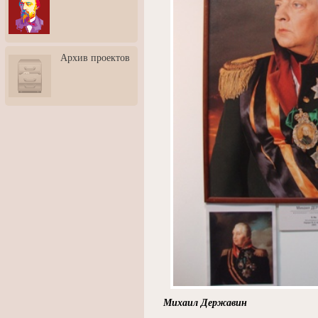
3: Обусловленности
человека и их влияние на
карьеру
Творческая встреча со
Архив проектов
скульптором Дмитрием
Тугариновым
АртБульвар в День города
Ярославля
Михаил Державин