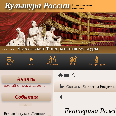
Культура России
Ярославский
портал
Ярославский Фонд развития культуры
Участники:
Театр
Танец
Музыка
ИЗО
Литература
Анонсы
полный список анонсов...
Статьи
Екатерина Рождестве
События
Екатерина Рожд
Виталий стужев. Летопись