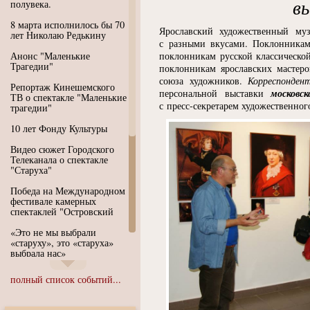
в
полувека.
8 марта исполнилось бы 70
Ярославский художественный муз
лет Николаю Редькину
с разными вкусами. Поклонникам
Анонс "Маленькие
поклонникам русской классическо
Трагедии"
поклонникам ярославских мастер
союза художников.
Корреспонден
Репортаж Кинешемского
московс
персональной выставки
ТВ о спектакле "Маленькие
с пресс-секретарем художественног
трагедии"
10 лет Фонду Культуры
Видео сюжет Городского
Телеканала о спектакле
"Старуха"
Победа на Международном
фестивале камерных
спектаклей "Островский
«Это не мы выбрали
«старуху», это «старуха»
выбрала нас»
Иммерсивный спектакль
полный список событий...
"Язык чистого полета
Души"