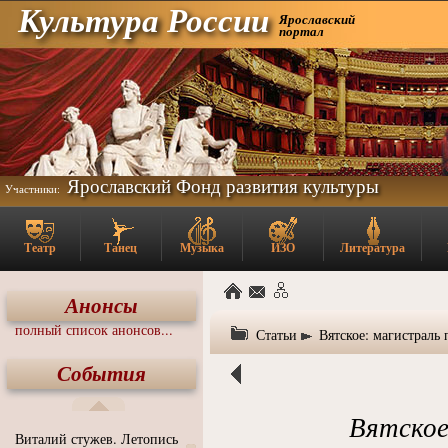
Культура России
Ярославский
портал
Ярославский Фонд развития культуры
Участники:
Театр
Танец
Музыка
ИЗО
Литература
Анонсы
полный список анонсов...
Статьи
Вятское: магистраль
События
Вятское
Виталий стужев. Летопись