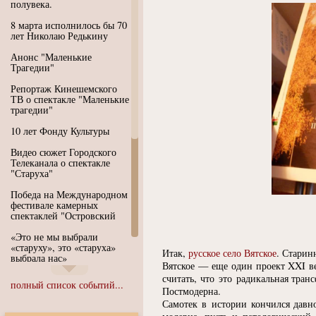
полувека.
8 марта исполнилось бы 70
лет Николаю Редькину
Анонс "Маленькие
Трагедии"
Репортаж Кинешемского
ТВ о спектакле "Маленькие
трагедии"
10 лет Фонду Культуры
Видео сюжет Городского
Телеканала о спектакле
"Старуха"
Победа на Международном
фестивале камерных
спектаклей "Островский
«Это не мы выбрали
«старуху», это «старуха»
Итак,
русское село Вятское
. Старин
выбрала нас»
Вятское — еще один проект XXI ве
считать, что это радикальная тра
Иммерсивный спектакль
полный список событий...
"Язык чистого полета
Постмодерна.
Души"
Самотек в истории кончился давн