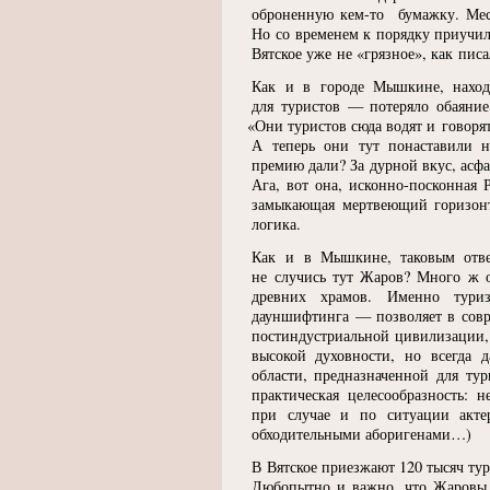
оброненную
кем-то
бумажку. Мест
Но со временем к порядку приучил
Вятское уже не
«
грязное», как пис
Как и в городе Мышкине, находя
для туристов — потеряло обаяние 
«
Они туристов сюда водят и говорят,
А теперь они тут понаставили н
премию дали? За дурной вкус, асф
Ага, вот она, исконно-посконная 
замыкающая мертвеющий горизонт
логика.
Как и в Мышкине, таковым отв
не случись тут Жаров? Много ж о
древних храмов. Именно туризм
дауншифтинга — позволяет в совр
постиндустриальной цивилизации, ч
высокой духовности, но всегда д
области, предназначенной для т
практическая целесообразность:
при случае и по ситуации актер
обходительными аборигенами…)
В Вятское приезжают 120 тысяч тур
Любопытно и важно, что Жаровы 