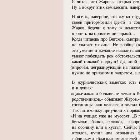
Я читал, что Жаровы, открыв семь
Ну а вокруг этих семидесяти, наве
И все ж, наверное, это жутко труд
своей притормозили
где-то
в сове
Жаров, будучи к тому ж неместн
пропеть экспромтом дифирамб…
Когда читаешь про Вятское, смотри
не хватает хозяина. Не вообще
(
это умение и желание наводить вок
умеют побеждать рок обстоятельс
какой-никакой орднунг! Да, иной 
(
впрочем, деградирующий на глазах
нужно не приказом и запретом, а
В журналистских заметках есть 
и в душах:
«
Даже алкаши больше не лежат в Вя
родственников,- объясняет Жаров.
гостиницы наш человек и хватал 
Так потихоньку приучили к порядк
«
И на улицах уже не мусорят. „В
бутылки, банки, склянки,- гово
на обочину или в кусты“. Сейчас 
отходов, купил два огромных 
табличками
«
Благодарим жителей и