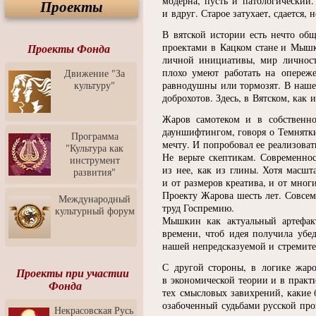
модерна, пусть и патологический
Проекты
Спектакль "Крик" в Музее
и вдруг. Старое затухает, сдается
Современного Искусства
В вятской истории есть нечто об
Видео о Музее
проектами в Кацком стане и Мышк
современного искусства от
Проекты Фонда
Медиа-школа "ФОКУС"
личной инициативы, мир личност
плохо умеют работать на опереж
Движение "За
Моноспектакль
культуру"
равнодушны или тормозят. В нашем
"Вертинский. Исповедь
доброхотов. Здесь, в Вятском, как
Барона"
Жаров самотеком и в собственн
Выставка-продажа
дауншифтингом, говоря о Темнятки
"Притяжение" в центре
Программа
ЛЕКСУС - ЯРОСЛАВЛЬ
мечту. И попробовал ее реализоват
"Культура как
Не верьте скептикам. Современно
инструмент
Презентация выставки
из нее, как из глины. Хотя масшт
развития"
Зураба Церетели
и от размеров креатива, и от мног
Проекту Жарова шесть лет. Совсем
Пресс-конференция к
Международный
открытию выставки Зураба
труд Госпремию.
культурный форум
Церетели
Мышкин как актуальный артефакт
времени, чтоб идея получила убе
Фестиваль уличной
нашей непредсказуемой и стремите
культуры "На районе"
С другой стороны, в логике жаров
Отчётный концерт детского
Проекты при участии
в экономической теории и в практ
театра танца "Задоринка"
Фонда
тех смысловых завихрений, какие
Ассоциация Молодых
озабоченный судьбами русской пров
Некрасовская Русь
Профессионалов - Эпизод