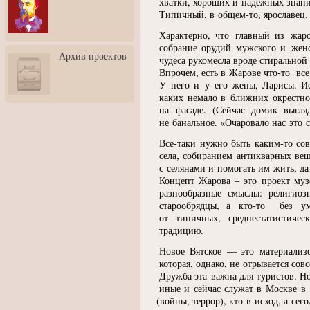
хватки, хороших и надежных знаний
3: Обусловленности
Типичный, в общем-то, ярославец.
человека и их влияние на
карьеру
Характерно, что главный из жар
собрание орудий мужского и женс
Творческая встреча со
Архив проектов
скульптором Дмитрием
чудеса рукомесла вроде стирально
Тугариновым
Впрочем, есть в Жарове
что-то
все 
У него и у его жены, Ларисы. Ис
АртБульвар в День города
каких немало в ближних окрестно
Ярославля
на фасаде.
(
Сейчас домик выгля
не банальное.
«
Очаровало нас это с
Все-таки нужно быть каким-то сов
села, собиранием антикварных вещ
с селянами и помогать им жить, да
Концепт Жарова – это проект музе
разнообразные смыслы: религио
старообрядцы, а
кто-то
без ума 
от типичных, среднестатистиче
традицию.
Новое Вятское — это материализо
которая, однако, не отрывается сов
Дружба эта важна для туристов. Н
иные и сейчас служат в Москве в 
(
войны, террор), кто в исход, а сего