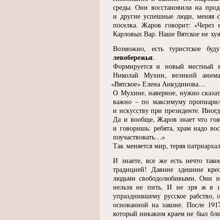
среды. Они восстановили на прод
и другие успешные люди, меняя с
поселка. Жаров говорит:
«
Через 
Карловых Вар. Наше Вятское не ху
Возможно, есть туристское б
левобережья
.
Формируется и новый местный ку
Николай Мухин, великий анимат
«
Вятское» Елена Анкудинова…
О Мухине, наверное, нужно сказат
важно – по максимуму пропиарил
и искусству при президенте. Иногд
Да и вообще, Жаров знает что гов
и говоришь: ребята, храм надо вос
поучаствовать…»
Так меняется мир, теряя патриарха
И знаете, все же есть нечто так
традицией! Давние здешние крес
людьми свободолюбивыми. Они и 
нельзя не пить. И не зря ж в це
упразднившему русское рабство, 
основанной на законе. После 191
который никаким краем не был близ