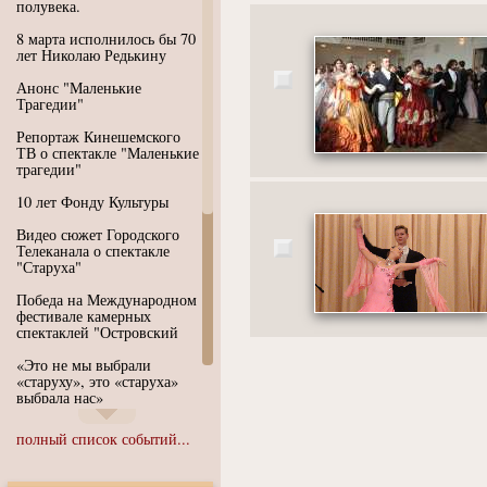
полувека.
8 марта исполнилось бы 70
лет Николаю Редькину
Анонс "Маленькие
Трагедии"
Репортаж Кинешемского
ТВ о спектакле "Маленькие
трагедии"
10 лет Фонду Культуры
Видео сюжет Городского
Телеканала о спектакле
"Старуха"
Победа на Международном
фестивале камерных
спектаклей "Островский
«Это не мы выбрали
«старуху», это «старуха»
выбрала нас»
Иммерсивный спектакль
полный список событий...
"Язык чистого полета
Души"