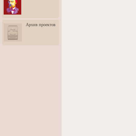
3: Обусловленности
человека и их влияние на
карьеру
Творческая встреча со
Архив проектов
скульптором Дмитрием
Тугариновым
АртБульвар в День города
Ярославля