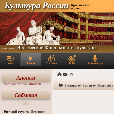
Культура России
Ярославский
портал
Ярославский Фонд развития культуры
Участники:
Театр
Танец
Музыка
ИЗО
Литература
Анонсы
полный список анонсов...
Главная
Танец
Бальный т
События
Виталий стужев. Летопись