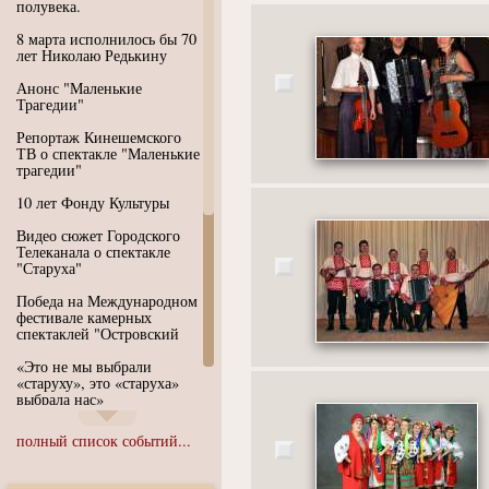
полувека.
8 марта исполнилось бы 70
лет Николаю Редькину
Анонс "Маленькие
Трагедии"
Репортаж Кинешемского
ТВ о спектакле "Маленькие
трагедии"
10 лет Фонду Культуры
Видео сюжет Городского
Телеканала о спектакле
"Старуха"
Победа на Международном
фестивале камерных
спектаклей "Островский
«Это не мы выбрали
«старуху», это «старуха»
выбрала нас»
Иммерсивный спектакль
полный список событий...
"Язык чистого полета
Души"