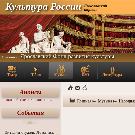
Культура России
Ярославский
портал
Ярославский Фонд развития культуры
Участники:
Театр
Танец
Музыка
ИЗО
Литература
Анонсы
полный список анонсов...
Главная
Музыка
Народна
События
Виталий стужев. Летопись