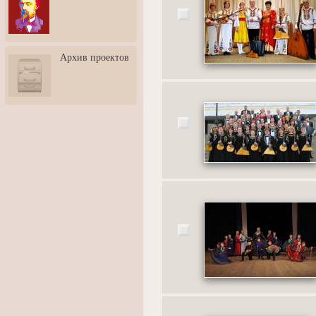
3: Обусловленности
человека и их влияние на
карьеру
Творческая встреча со
Архив проектов
скульптором Дмитрием
Тугариновым
АртБульвар в День города
Ярославля