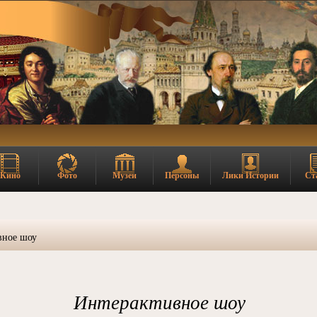
Кино
Фото
Музеи
Персоны
Лики Истории
Ст
вное шоу
Интерактивное шоу