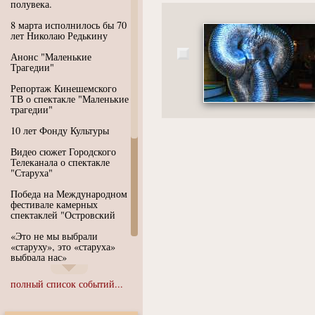
полувека.
8 марта исполнилось бы 70
лет Николаю Редькину
Анонс "Маленькие
Трагедии"
Репортаж Кинешемского
ТВ о спектакле "Маленькие
трагедии"
10 лет Фонду Культуры
Видео сюжет Городского
Телеканала о спектакле
"Старуха"
Победа на Международном
фестивале камерных
спектаклей "Островский
«Это не мы выбрали
«старуху», это «старуха»
выбрала нас»
Иммерсивный спектакль
полный список событий...
"Язык чистого полета
Души"