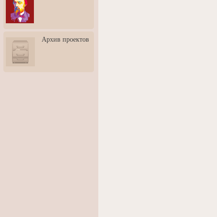
3: Обусловленности
человека и их влияние на
карьеру
Творческая встреча со
Архив проектов
скульптором Дмитрием
Тугариновым
АртБульвар в День города
Ярославля