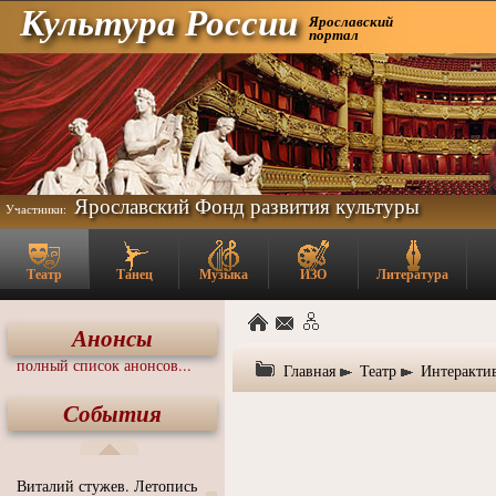
Культура России
Ярославский
портал
Ярославский Фонд развития культуры
Участники:
Театр
Танец
Музыка
ИЗО
Литература
Анонсы
полный список анонсов...
Главная
Театр
Интеракти
События
Виталий стужев. Летопись