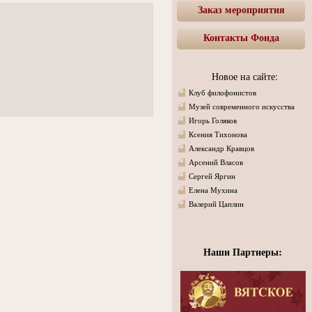
Заказ мероприятия
Контакты Фонда
Новое на сайте:
Клуб филофонистов
Музей современного искусства
Игорь Голяков
Ксения Тихонова
Александр Кравцов
Арсений Власов
Сергей Яргин
Елена Мухина
Валерий Цаплин
Наши Партнеры: