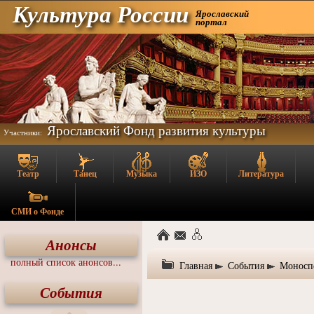
Культура России
Ярославский
портал
Ярославский Фонд развития культуры
Участники:
Театр
Танец
Музыка
ИЗО
Литература
СМИ о Фонде
Анонсы
полный список анонсов...
Главная
События
Моноспе
События