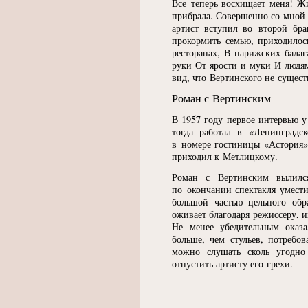
Все теперь восхищает меня! Ж
прибрала. Совершенно со мной 
артист вступил во второй бра
прокормить семью, приходилос
ресторанах, В парижских бала
руки От ярости и муки И люд
вид, что Вертинского не сущест
Роман с Вертинским
В 1957 году первое интервью у
тогда работал в
«
Ленинградс
в номере гостиницы
«
Астория»
приходил к Метлицкому.
Роман с Вертинским вылилс
по окончании спектакля умест
большой частью цельного обр
оживает благодаря режиссеру, 
Не менее убедительным оказа
больше, чем стульев, потребов
можно слушать сколь угодно 
отпустить артисту его грехи.