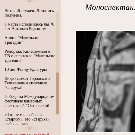
Моноспектакл
Виталий стужев. Летопись
полувека.
8 марта исполнилось бы 70
лет Николаю Редькину
Анонс "Маленькие
Трагедии"
Репортаж Кинешемского
ТВ о спектакле "Маленькие
трагедии"
10 лет Фонду Культуры
Видео сюжет Городского
Телеканала о спектакле
"Старуха"
Победа на Международном
фестивале камерных
спектаклей "Островский
«Это не мы выбрали
«старуху», это «старуха»
выбрала нас»
Иммерсивный спектакль
полный список событий...