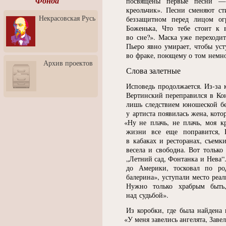
Фонда
посвящены первые песни —
креольчик». Песни сменяют ст
Ассоциация Молодых
Некрасовская Русь
беззащитном перед лицом ог
Профессионалов - Эпизод
3: Обусловленности
Боженька, Что тебе стоит к 
человека и их влияние на
во сне?». Маска уже переходи
карьеру
Пьеро явно умирает, чтобы ус
во фраке, поющему о том немно
Творческая встреча со
Архив проектов
скульптором Дмитрием
Слова залетные
Тугариновым
Исповедь продолжается. Из-за
АртБульвар в День города
Ярославля
Вертинский переправился в Ко
лишь следствием юношеской бе
у артиста появилась жена, кот
«
Ну не плачь, не плачь, моя 
жизни все еще поправится, 
в кабаках и ресторанах, съем
весела и свободна. Вот только
„Летний сад, Фонтанка и Нева“
до Америки, тосковал по ро
балерина», уступали место реа
Нужно только храбрым быть
над судьбой».
Из коробки, где была найдена 
«
У меня завелись ангелята, Заве