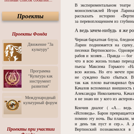
"Язык чистого полета
В экспериментальном театре 
Души"
моноспектаклей Игоря Ларина
Проекты
Спектакль "Крик" в Музее
рассказать историю
«
Верт
Современного Искусства
за перевоплощением из глубины
Видео о Музее
А ведь за
чем-нибудь
я же ро
современного искусства от
Проекты Фонда
Медиа-школа "ФОКУС"
Черная бархатная блуза, бледн
Движение "За
Ларин поднимается на сцену,
Моноспектакль
культуру"
песенки Вертинского». Одновр
"Вертинский. Исповедь
рабов и хозяев… Правда — бог 
Барона"
что я всю жизнь только перео
Выставка-продажа
пьесы Максима Горького
«
Н
"Притяжение" в центре
Программа
всю жизнь. Но его мечте прим
ЛЕКСУС - ЯРОСЛАВЛЬ
"Культура как
не суждено было сбыться. 
инструмент
так как плохо выговаривал бу
Презентация выставки
развития"
Зураба Церетели
Качалов вспоминал внешность 
Александра Николаевича, Кача
Пресс-конференция к
Международный
я не знаю ни у кого из актеров»
открытию выставки Зураба
культурный форум
Церетели
Кончив диалог
(
«
А… ведь 
«
Исповедь». Барон превращается
Фестиваль уличной
помню эту ночь. Вы плакали, м
культуры "На районе"
и день так пуст и сер.». А 
Отчётный концерт детского
Проекты при участии
Вертинский познакомился в
театра танца "Задоринка"