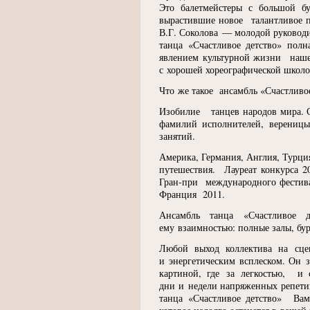
Это балетмейстеры с большой 
вырастившие новое талантливое п
В.Г. Соколова — молодой руководи
танца
«
Счастливое детство» полн
явлением культурной жизни нашег
с хорошей хореографической школо
Что же такое ансамбль
«
Счастливо
Изобилие танцев народов мира. 
фамилий исполнителей, верениц
занятий.
Америка, Германия, Англия, Турция
путешествия. Лауреат конкурса 20
Гран-при международного фестива
Франция 2011.
Ансамбль танца
«
Счастливое 
ему взаимностью: полные залы, бу
Любой выход коллектива на сце
и энергетическим всплеском. Он 
картиной, где за легкостью, и 
дни и недели напряженных репетиц
танца
«
Счастливое детство» Вам