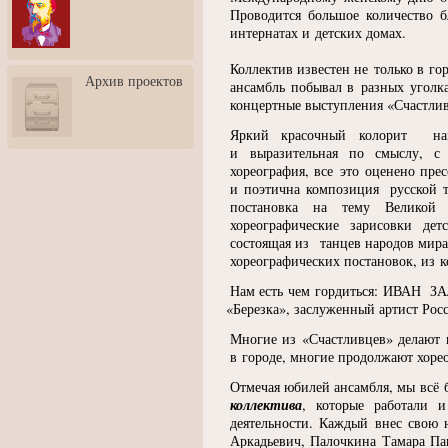
3: Обусловленности
Проводится большое количество б
человека и их влияние на
интернатах и детских домах.
карьеру
Коллектив известен не только в го
Творческая встреча со
Архив проектов
скульптором Дмитрием
ансамбль побывал в разных уголк
Тугариновым
концертные выступления
«
Счастлив
АртБульвар в День города
Яркий красочный колорит на
Ярославля
и выразительная по смыслу, с
хореография, все это оценено пре
и поэтична композиция русской 
постановка на тему Великой 
хореографические зарисовки дет
состоящая из танцев народов мира
хореографических постановок, из 
Нам есть чем гордиться: ИВАН З
«
Березка», заслуженный артист Рос
Многие из
«
Счастливцев» делают 
в городе, многие продолжают хорео
Отмечая юбилей ансамбля, мы всё 
коллектива
, которые работали 
деятельности. Каждый внес свою
Аркадьевич, Палочкина Тамара Пав