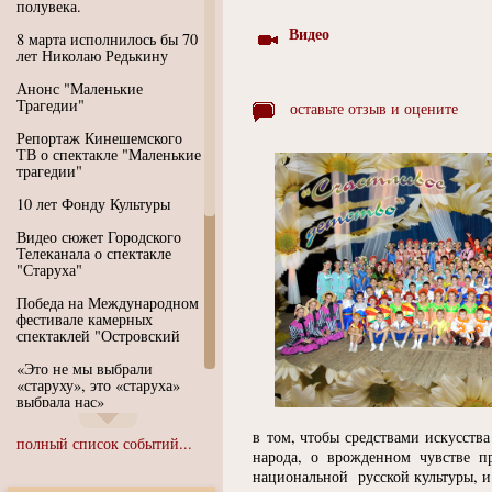
полувека.
Видео
8 марта исполнилось бы 70
лет Николаю Редькину
Анонс "Маленькие
Трагедии"
оставьте отзыв и оцените
Репортаж Кинешемского
ТВ о спектакле "Маленькие
трагедии"
10 лет Фонду Культуры
Видео сюжет Городского
Телеканала о спектакле
"Старуха"
Победа на Международном
фестивале камерных
спектаклей "Островский
«Это не мы выбрали
«старуху», это «старуха»
выбрала нас»
Иммерсивный спектакль
в том, чтобы средствами искусства
полный список событий...
"Язык чистого полета
народа, о врожденном чувстве п
Души"
национальной русской культуры, и