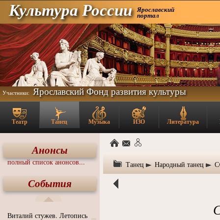
Культура России
Ярославский
портал
Ярославский Фонд развития культуры
Участники:
Театр
Танец
Музыка
ИЗО
Литература
Анонсы
полный список анонсов...
Танец
Народный танец
С
События
С
Виталий стужев. Летопись