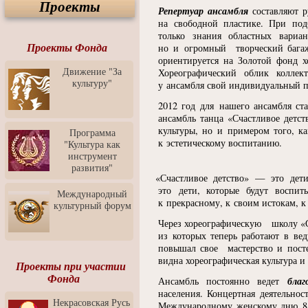
Проекты
Спектакль "Крик" в Музее
Репертуар ансамбля
составляют р
Современного Искусства
на свободной пластике. При под
только знания областных вариан
Видео о Музее
современного искусства от
Проекты Фонда
но и огромный творческий багаж
Медиа-школа "ФОКУС"
ориентируется на Золотой фонд х
Движение "За
Хореографический облик коллек
Моноспектакль
культуру"
у ансамбля свой индивидуальный п
"Вертинский. Исповедь
Барона"
2012 год для нашего ансамбля ст
ансамбль танца
«
Счастливое детс
Выставка-продажа
"Притяжение" в центре
культуры, но и примером того, к
Программа
ЛЕКСУС - ЯРОСЛАВЛЬ
к эстетическому воспитанию.
"Культура как
инструмент
Презентация выставки
развития"
Зураба Церетели
«
Счастливое детство» — это дети
это дети, которые будут воспит
Пресс-конференция к
Международный
открытию выставки Зураба
к прекрасному, к своим истокам, к
культурный форум
Церетели
Через хореографическую школу
«
Фестиваль уличной
из которых теперь работают в ве
культуры "На районе"
повышал свое мастерство и пост
видна хореографическая культура и
Отчётный концерт детского
Проекты при участии
театра танца "Задоринка"
Фонда
бла
Ансамбль постоянно ведет
населения. Концертная деятельно
Ассоциация Молодых
Некрасовская Русь
Профессионалов - Эпизод
Международному женскому дню 8 м