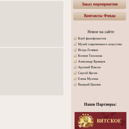
Заказ мероприятия
Контакты Фонда
Новое на сайте:
Клуб филофонистов
Музей современного искусства
Игорь Голяков
Ксения Тихонова
Александр Кравцов
Арсений Власов
Сергей Яргин
Елена Мухина
Валерий Цаплин
Наши Партнеры: