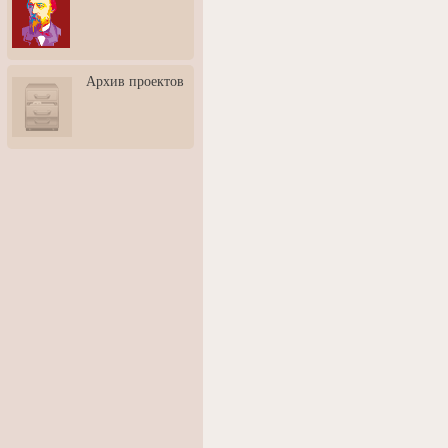
3: Обусловленности
человека и их влияние на
карьеру
Творческая встреча со
Архив проектов
скульптором Дмитрием
Тугариновым
АртБульвар в День города
Ярославля