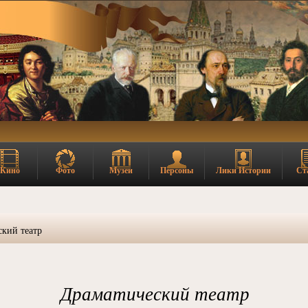
Кино
Фото
Музеи
Персоны
Лики Истории
Ст
кий театр
Драматический театр