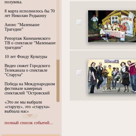
полувека.
8 марта исполнилось бы 70
лет Николаю Редькину
Анонс "Маленькие
Трагедии"
Репортаж Кинешемского
ТВ о спектакле "Маленькие
трагедии"
10 лет Фонду Культуры
Видео сюжет Городского
Телеканала о спектакле
"Старуха"
Победа на Международном
фестивале камерных
спектаклей "Островский
«Это не мы выбрали
«старуху», это «старуха»
выбрала нас»
Иммерсивный спектакль
полный список событий...
"Язык чистого полета
Души"