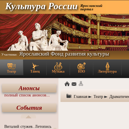
Культура России
Ярославский
портал
Ярославский Фонд развития культуры
Участники:
Театр
Танец
Музыка
ИЗО
Литература
Анонсы
полный список анонсов...
Главная
Театр
Драматичес
События
Виталий стужев. Летопись