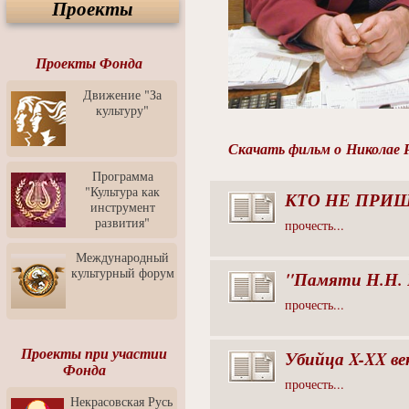
Проекты
Спектакль "Крик" в Музее
Современного Искусства
Видео о Музее
современного искусства от
Проекты Фонда
Медиа-школа "ФОКУС"
Движение "За
Моноспектакль
культуру"
"Вертинский. Исповедь
Барона"
Скачать фильм о Николае 
Выставка-продажа
"Притяжение" в центре
Программа
ЛЕКСУС - ЯРОСЛАВЛЬ
"Культура как
КТО НЕ ПРИШ
инструмент
Презентация выставки
развития"
прочесть...
Зураба Церетели
Пресс-конференция к
Международный
открытию выставки Зураба
культурный форум
"Памяти Н.Н. Р
Церетели
прочесть...
Фестиваль уличной
культуры "На районе"
Отчётный концерт детского
Проекты при участии
Убийца X-XX ве
театра танца "Задоринка"
Фонда
прочесть...
Ассоциация Молодых
Некрасовская Русь
Профессионалов - Эпизод