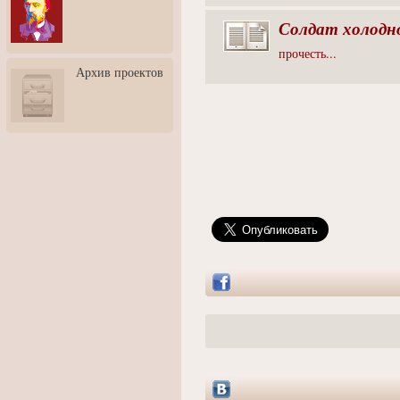
3: Обусловленности
человека и их влияние на
Солдат холодн
карьеру
прочесть...
Творческая встреча со
Архив проектов
скульптором Дмитрием
Тугариновым
АртБульвар в День города
Ярославля