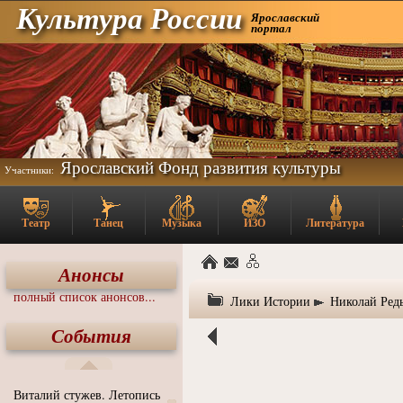
Культура России
Ярославский
портал
Ярославский Фонд развития культуры
Участники:
Театр
Танец
Музыка
ИЗО
Литература
Анонсы
полный список анонсов...
Лики Истории
Николай Ред
События
Виталий стужев. Летопись