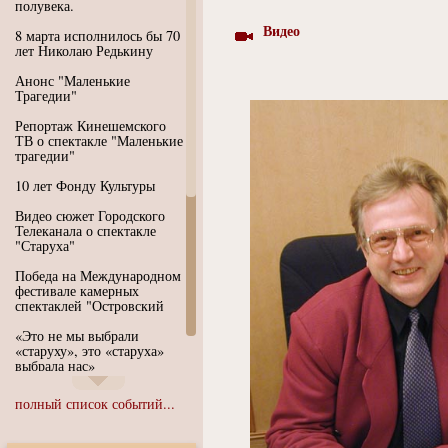
полувека.
Видео
8 марта исполнилось бы 70
лет Николаю Редькину
Анонс "Маленькие
Трагедии"
Репортаж Кинешемского
ТВ о спектакле "Маленькие
трагедии"
10 лет Фонду Культуры
Видео сюжет Городского
Телеканала о спектакле
"Старуха"
Победа на Международном
фестивале камерных
спектаклей "Островский
«Это не мы выбрали
«старуху», это «старуха»
выбрала нас»
Иммерсивный спектакль
полный список событий...
"Язык чистого полета
Души"