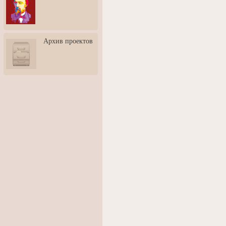
3: Обусловленности
человека и их влияние на
карьеру
Творческая встреча со
Архив проектов
скульптором Дмитрием
Тугариновым
АртБульвар в День города
Ярославля