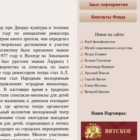
Заказ мероприятия
Контакты Фонда
оду при Дворце культуры и техники
9 году по инициативе режиссера
Новое на сайте:
атром юного зрителя, чем определил
Клуб филофонистов
 творческие достижения и участие
Музей современного искусства
оллективу было присвоено звание
Игорь Голяков
1977 году в Вологде на Зональном
 был удостоен звания Лауреата 1
Ксения Тихонова
творчества за спектакль по пьесе
Александр Кравцов
 года режиссером театра стал А.Л.
Арсений Власов
ктив стал Народным молодежным
Сергей Яргин
правлениях: эстрадная миниатюра,
Елена Мухина
л. В настоящее время в традиции
Валерий Цаплин
стали спектакли-мюзиклы для детей
чи мальчишек и девчонок посещают
, где артисты театра организуют
льный коллектив молодежный театр
Наши Партнеры:
онными стали ежегодные выездные
ли для детей, отдыхающих в летних
 ведущих на городских мероприятиях
ужащие, рабочие. Многие участники
нцерта миниатюр, конферансы.