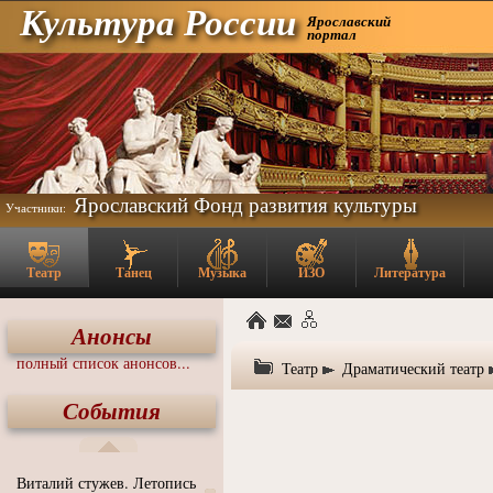
Культура России
Ярославский
портал
Ярославский Фонд развития культуры
Участники:
Театр
Танец
Музыка
ИЗО
Литература
Анонсы
полный список анонсов...
Театр
Драматический театр
События
Виталий стужев. Летопись