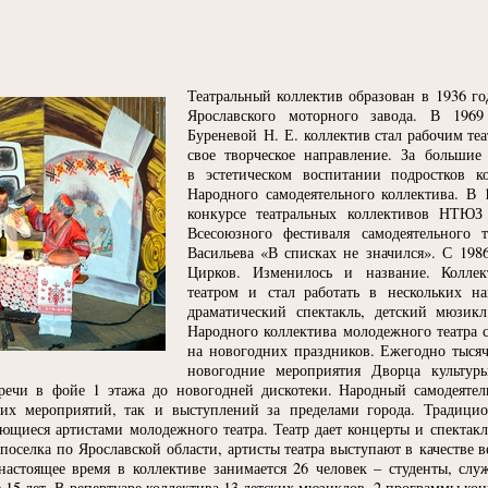
Театральный коллектив образован в 1936 г
Ярославского моторного завода. В 196
Буреневой Н. Е. коллектив стал рабочим те
свое творческое направление. За большие
в эстетическом воспитании подростков к
Народного самодеятельного коллектива. В 
конкурсе театральных коллективов НТЮЗ
Всесоюзного фестиваля самодеятельного 
Васильева
«
В списках не значился». С 1986
Цирков. Изменилось и название. Колле
театром и стал работать в нескольких на
драматический спектакль, детский мюзик
Народного коллектива молодежного театра 
на новогодних праздников. Ежегодно тыся
новогодние мероприятия Дворца культуры
речи в фойе 1 этажа до новогодней дискотеки. Народный самодеяте
ких мероприятий, так и выступлений за пределами города. Традици
ющиеся артистами молодежного театра. Театр дает концерты и спектак
 поселка по Ярославской области, артисты театра выступают в качестве
настоящее время в коллективе занимается 26 человек – студенты, сл
 15 лет. В репертуаре коллектива 13 детских мюзиклов, 2 программы ко