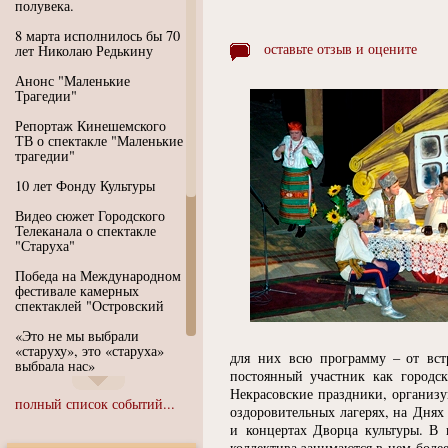
полувека.
8 марта исполнилось бы 70
оставьте отзыв и оцените
лет Николаю Редькину
Анонс "Маленькие
Трагедии"
Репортаж Кинешемского
ТВ о спектакле "Маленькие
трагедии"
10 лет Фонду Культуры
Видео сюжет Городского
Телеканала о спектакле
"Старуха"
Победа на Международном
фестивале камерных
спектаклей "Островский
«Это не мы выбрали
«старуху», это «старуха»
для них всю программу – от вст
выбрала нас»
постоянный участник как городс
Некрасовские праздники, организу
Иммерсивный спектакль
полный список событий...
"Язык чистого полета
оздоровительных лагерях, на Днях
Души"
и концертах Дворца культуры. В 
коллектива занимаются в нем более