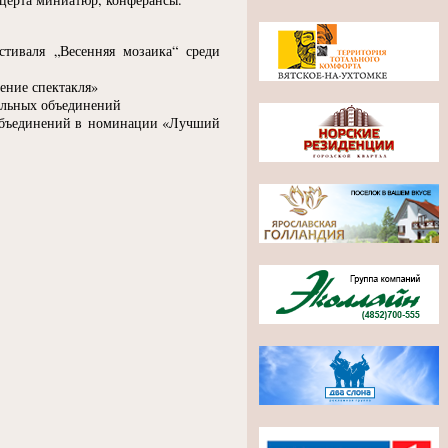
стиваля „Весенняя мозаика“ среди
ение спектакля»
ральных объединений
 объединений в номинации
«
Лучший