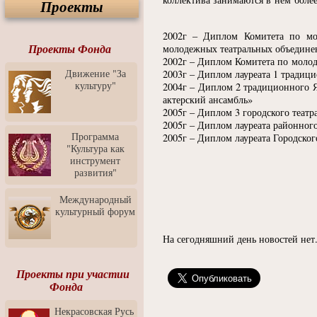
Проекты
Спектакль "Крик" в Музее
Современного Искусства
2002г – Диплом Комитета по мо
Видео о Музее
современного искусства от
Проекты Фонда
молодежных театральных объедине
Медиа-школа "ФОКУС"
2002г – Диплом Комитета по молод
Движение "За
2003г – Диплом лауреата 1 традиц
Моноспектакль
культуру"
2004г – Диплом 2 традиционного Я
"Вертинский. Исповедь
актерский ансамбль»
Барона"
2005г – Диплом 3 городского теат
Выставка-продажа
2005г – Диплом лауреата районного
"Притяжение" в центре
Программа
2005г – Диплом лауреата Городског
ЛЕКСУС - ЯРОСЛАВЛЬ
"Культура как
инструмент
Презентация выставки
развития"
Зураба Церетели
Пресс-конференция к
Международный
открытию выставки Зураба
культурный форум
Церетели
На сегодняшний день новостей нет.
Фестиваль уличной
культуры "На районе"
Отчётный концерт детского
Проекты при участии
театра танца "Задоринка"
Фонда
Ассоциация Молодых
Некрасовская Русь
Профессионалов - Эпизод