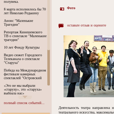
полувека.
Фото
8 марта исполнилось бы 70
лет Николаю Редькину
Анонс "Маленькие
Трагедии"
оставьте отзыв и оцените
Репортаж Кинешемского
ТВ о спектакле "Маленькие
трагедии"
10 лет Фонду Культуры
Видео сюжет Городского
Телеканала о спектакле
"Старуха"
Победа на Международном
фестивале камерных
спектаклей "Островский
«Это не мы выбрали
«старуху», это «старуха»
выбрала нас»
Иммерсивный спектакль
полный список событий...
"Язык чистого полета
Деятельность театра направлена 
Души"
театрального искусства, максималь