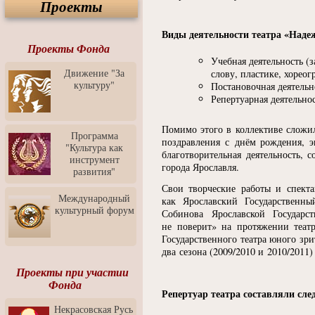
Проекты
Спектакль "Крик" в Музее
Современного Искусства
Виды деятельности театра
«
Наде
Видео о Музее
современного искусства от
Проекты Фонда
Медиа-школа "ФОКУС"
Учебная деятельность
(
з
Движение "За
слову, пластике, хореог
Моноспектакль
культуру"
Постановочная деятельн
"Вертинский. Исповедь
Репертуарная деятельно
Барона"
Выставка-продажа
Помимо этого в коллективе сложил
"Притяжение" в центре
Программа
поздравления с днём рождения, э
ЛЕКСУС - ЯРОСЛАВЛЬ
"Культура как
благотворительная деятельность,
инструмент
Презентация выставки
города Ярославля.
развития"
Зураба Церетели
Свои творческие работы и спекта
Пресс-конференция к
Международный
как Ярославский Государственны
открытию выставки Зураба
культурный форум
Собинова Ярославской Государс
Церетели
не поверит» на протяжении театр
Фестиваль уличной
Государственного театра юного зри
культуры "На районе"
два сезона
(2009
/2010 и 2010/2011)
Отчётный концерт детского
Проекты при участии
театра танца "Задоринка"
Фонда
Репертуар театра составляли сл
Ассоциация Молодых
Некрасовская Русь
Профессионалов - Эпизод