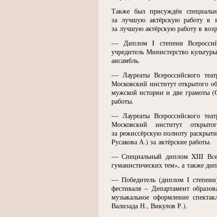
Также был присуждён специальн
за лучшую актёрскую работу в в
за лучшую актёрскую работу в возр
— Диплом I степени Всероссийс
учредитель Министерство культур
ансамбль.
— Лауреаты Всероссийского теат
Московский институт открытого о
мужской истории и две грамоты
(
работы.
— Лауреаты Всероссийского теат
Московский институт открыт
за режиссёрскую полноту раскрыти
Русакова А.) за актёрские работы.
— Специальный диплом XIII Всер
гуманистических тем», а также ди
— Победитель
(
диплом I степени
фестиваля – Департамент образо
музыкальное оформление спектак
Вализада Н., Викулов Р.).