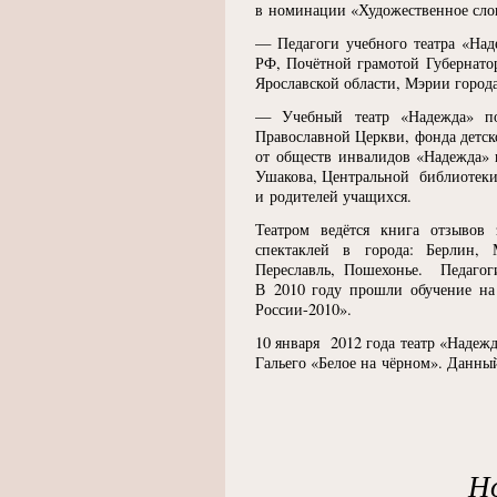
в номинации
«
Художественное сло
— Педагоги учебного театра
«
Над
РФ, Почётной грамотой Губернатор
Ярославской области, Мэрии города
— Учебный театр
«
Надежда» п
Православной Церкви, фонда детс
от обществ инвалидов
«
Надежда» 
Ушакова, Центральной библиотек
и родителей учащихся.
Театром ведётся книга отзывов 
спектаклей в города: Берлин, 
Переславль, Пошехонье. Педагог
В 2010 году прошли обучение на 
России-2010».
10 января 2012 года театр
«
Надежд
Гальего
«
Белое на чёрном». Данный
Н