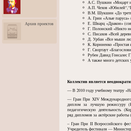
А.С. Пушкин
«
Моцарт 
3: Обусловленности
человека и их влияние на
А.П. Чехов
«
Юбилей“,“
карьеру
В.М. Шукшин
«
До трет
А. Грин
«
Алые паруса»
Творческая встреча со
Е. Шварц
«
Дракон»
(
со
Архив проектов
скульптором Дмитрием
Г. Полонский
«
Никто н
Тугариновым
С. Писахов
«
Всей дерев
АртБульвар в День города
Д. Урбан
«
Все мыши лю
Ярославля
К. Корниенко
«
Простая 
Г. Свортаут
«
Благослови
Рубен Давид Гонсалес Г
А также много детских 
Коллектив является неоднократн
— В 2010 году учебному театру
«
Н
— Гран При XIV Международного 
диплом за лучшую режиссуру
(
педагогическую деятельность
(
Ко
ряд дипломов за актёрские работы
– Гран При II Всероссийского фес
Учредитель фестиваля — Министер