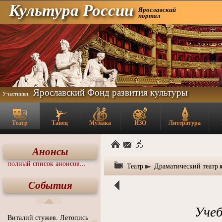
Культура России
Ярославский
портал
Ярославский Фонд развития культуры
Участники:
Театр
Танец
Музыка
ИЗО
Литература
Анонсы
полный список анонсов...
Театр
Драматический театр
События
Уче
Виталий стужев. Летопись