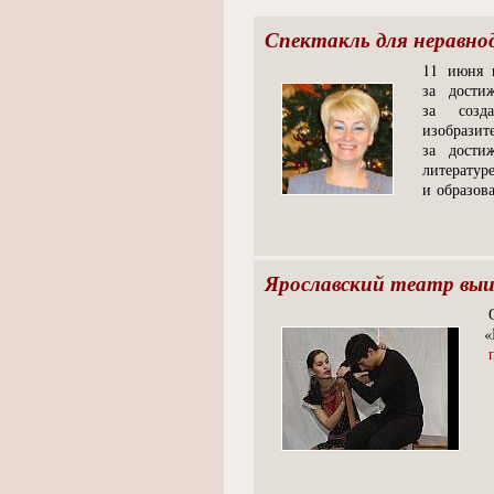
Спектакль для неравно
11 июня 
за дости
за созда
изобрази
за дости
литерату
и образов
Ярославский театр выи
«