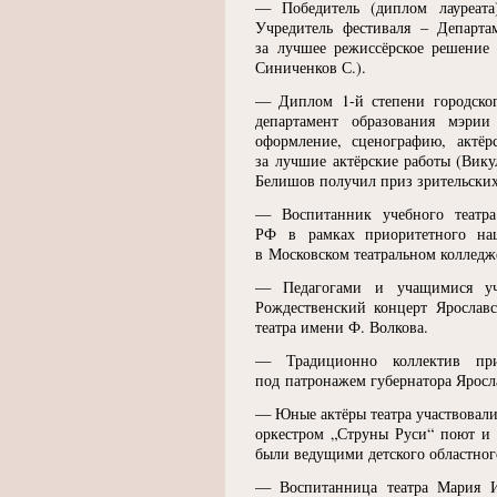
— Победитель
(
диплом лауреата
Учредитель фестиваля – Департа
за лучшее режиссёрское решение 
Синиченков С.).
— Диплом 1-й степени городског
департамент образования мэри
оформление, сценографию, актёр
за лучшие актёрские работы
(
Вику
Белишов получил приз зрительски
— Воспитанник учебного театра
РФ в рамках приоритетного нац
в Московском театральном колледж
— Педагогами и учащимися уче
Рождественский концерт Ярославс
театра имени Ф. Волкова.
— Традиционно коллектив при
под патронажем губернатора Яросл
— Юные актёры театра участвовали 
оркестром „Струны Руси“ поют и 
были ведущими детского областног
— Воспитанница театра Мария И