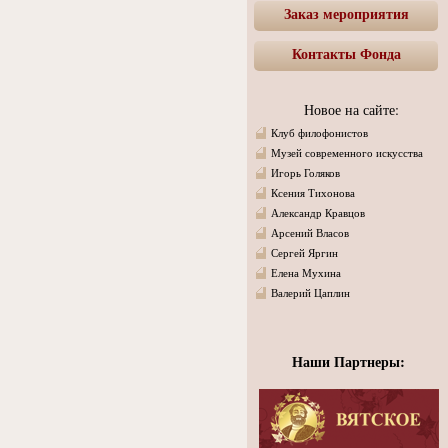
Заказ мероприятия
Контакты Фонда
Новое на сайте:
Клуб филофонистов
Музей современного искусства
Игорь Голяков
Ксения Тихонова
Александр Кравцов
Арсений Власов
Сергей Яргин
Елена Мухина
Валерий Цаплин
Наши Партнеры: