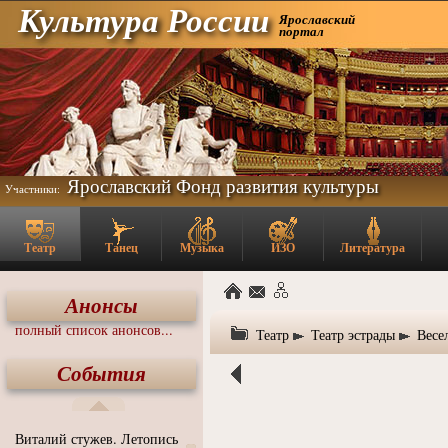
Культура России
Ярославский
портал
Ярославский Фонд развития культуры
Участники:
Театр
Танец
Музыка
ИЗО
Литература
Анонсы
полный список анонсов...
Театр
Театр эстрады
Весе
События
Виталий стужев. Летопись