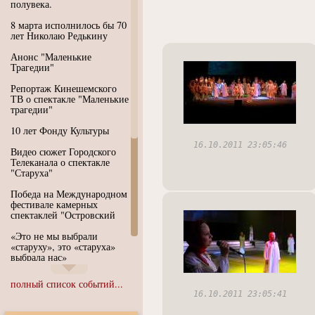
полувека.
8 марта исполнилось бы 70
лет Николаю Редькину
Анонс "Маленькие
Трагедии"
Репортаж Кинешемского
ТВ о спектакле "Маленькие
трагедии"
10 лет Фонду Культуры
16.10.2011 23:05:46
Видео сюжет Городского
Телеканала о спектакле
"Старуха"
Победа на Международном
фестивале камерных
спектаклей "Островский
«Это не мы выбрали
«старуху», это «старуха»
выбрала нас»
Иммерсивный спектакль
полный список событий...
"Язык чистого полета
16.10.2011 23:05:41
Души"