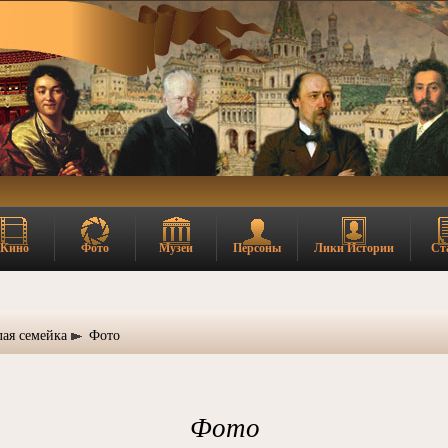
Кино
Фото
Музеи
Персоны
Лики Истории
Ст
лая семейка
Фото
Фото