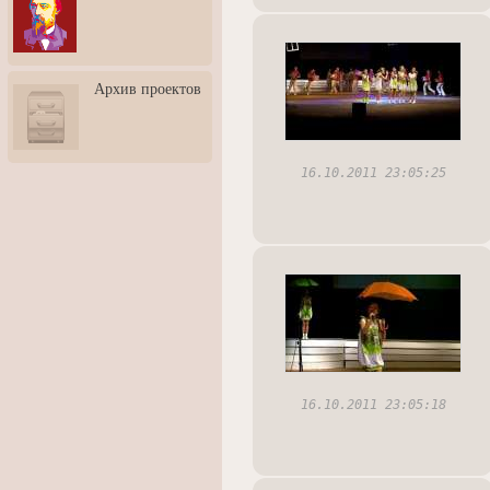
3: Обусловленности
человека и их влияние на
карьеру
Творческая встреча со
Архив проектов
скульптором Дмитрием
Тугариновым
АртБульвар в День города
Ярославля
16.10.2011 23:05:25
16.10.2011 23:05:18