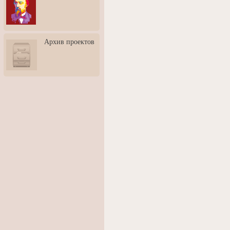
3: Обусловленности
человека и их влияние на
карьеру
Творческая встреча со
Архив проектов
скульптором Дмитрием
Тугариновым
АртБульвар в День города
Ярославля