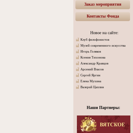
Заказ мероприятия
Контакты Фонда
Новое на сайте:
Клуб филофонистов
Музей современного искусства
Игорь Голяков
Ксения Тихонова
Александр Кравцов
Арсений Власов
Сергей Яргин
Елена Мухина
Валерий Цаплин
Наши Партнеры: