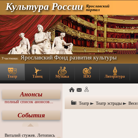
Культура России
Ярославский
портал
Ярославский Фонд развития культуры
Участники:
Театр
Танец
Музыка
ИЗО
Литература
Анонсы
полный список анонсов...
Театр
Театр эстрады
Весе
События
Виталий стужев. Летопись