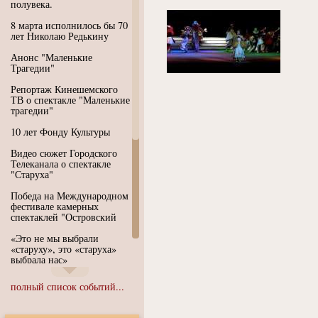
полувека.
8 марта исполнилось бы 70
лет Николаю Редькину
Анонс "Маленькие
Трагедии"
Репортаж Кинешемского
ТВ о спектакле "Маленькие
трагедии"
10 лет Фонду Культуры
Видео сюжет Городского
Телеканала о спектакле
"Старуха"
Победа на Международном
фестивале камерных
спектаклей "Островский
«Это не мы выбрали
«старуху», это «старуха»
выбрала нас»
Иммерсивный спектакль
полный список событий...
"Язык чистого полета
Души"