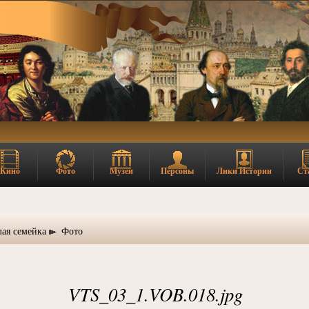
Кино
Фото
Музеи
Персоны
Лики Истории
Ст
лая семейка
Фото
VTS_03_1.VOB.018.jpg