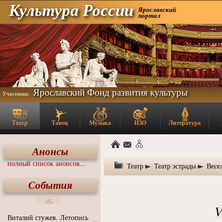
Культура России
Ярославский
портал
Ярославский Фонд развития культуры
Участники:
Театр
Танец
Музыка
ИЗО
Литература
Анонсы
полный список анонсов...
Театр
Театр эстрады
Весе
События
V
Виталий стужев. Летопись