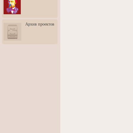
3: Обусловленности
человека и их влияние на
карьеру
Творческая встреча со
Архив проектов
скульптором Дмитрием
Тугариновым
АртБульвар в День города
Ярославля