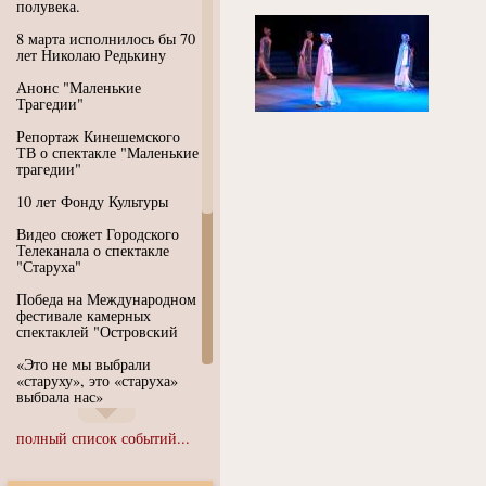
полувека.
8 марта исполнилось бы 70
лет Николаю Редькину
Анонс "Маленькие
Трагедии"
Репортаж Кинешемского
ТВ о спектакле "Маленькие
трагедии"
10 лет Фонду Культуры
Видео сюжет Городского
Телеканала о спектакле
"Старуха"
Победа на Международном
фестивале камерных
спектаклей "Островский
«Это не мы выбрали
«старуху», это «старуха»
выбрала нас»
Иммерсивный спектакль
полный список событий...
"Язык чистого полета
Души"