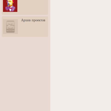
3: Обусловленности
человека и их влияние на
карьеру
Творческая встреча со
Архив проектов
скульптором Дмитрием
Тугариновым
АртБульвар в День города
Ярославля