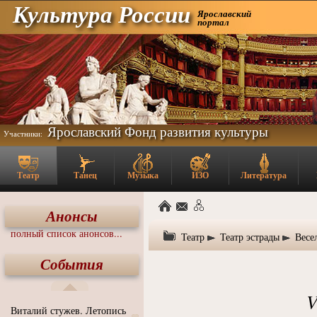
Культура России
Ярославский
портал
Ярославский Фонд развития культуры
Участники:
Театр
Танец
Музыка
ИЗО
Литература
Анонсы
полный список анонсов...
Театр
Театр эстрады
Весе
События
V
Виталий стужев. Летопись