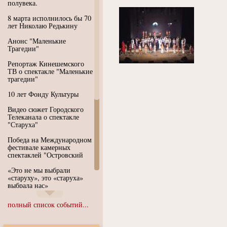
полувека.
8 марта исполнилось бы 70
лет Николаю Редькину
Анонс "Маленькие
Трагедии"
Репортаж Кинешемского
ТВ о спектакле "Маленькие
трагедии"
10 лет Фонду Культуры
Видео сюжет Городского
Телеканала о спектакле
"Старуха"
Победа на Международном
фестивале камерных
спектаклей "Островский
«Это не мы выбрали
«старуху», это «старуха»
выбрала нас»
Иммерсивный спектакль
полный список событий...
"Язык чистого полета
Души"