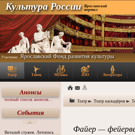
Культура России
Ярославский
портал
Ярославский Фонд развития культуры
Участники:
Театр
Танец
Музыка
ИЗО
Литература
Анонсы
полный список анонсов...
Театр
Tеатр каскадёров
Т
События
Файер — фейерве
Виталий стужев. Летопись