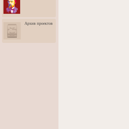
3: Обусловленности
человека и их влияние на
карьеру
Творческая встреча со
Архив проектов
скульптором Дмитрием
Тугариновым
АртБульвар в День города
Ярославля