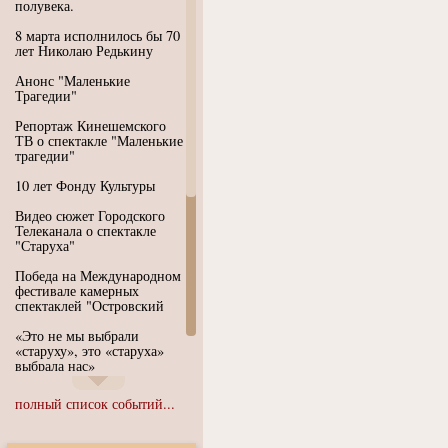
полувека.
8 марта исполнилось бы 70
лет Николаю Редькину
Анонс "Маленькие
Трагедии"
Репортаж Кинешемского
ТВ о спектакле "Маленькие
трагедии"
10 лет Фонду Культуры
Видео сюжет Городского
Телеканала о спектакле
"Старуха"
Победа на Международном
фестивале камерных
спектаклей "Островский
«Это не мы выбрали
«старуху», это «старуха»
выбрала нас»
Иммерсивный спектакль
полный список событий...
"Язык чистого полета
Души"