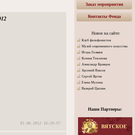
Заказ мероприятия
Контакты Фонда
012
Новое на сайте:
Клуб филофонистов
Музей современного искусства
Игорь Голяков
Ксения Тихонова
Александр Кравцов
Арсений Власов
Сергей Яргин
Елена Мухина
Валерий Цаплин
Наши Партнеры:
01.06.2012 16:29:57