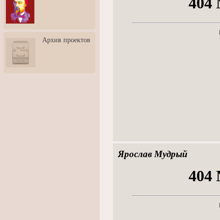
3: Обусловленности
человека и их влияние на
карьеру
Творческая встреча со
Архив проектов
скульптором Дмитрием
Тугариновым
АртБульвар в День города
Ярославля
Ярослав Мудрый