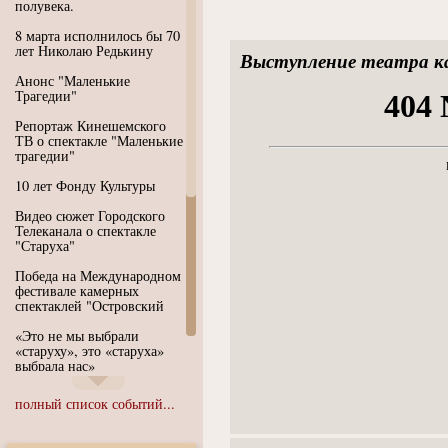
полувека.
8 марта исполнилось бы 70
лет Николаю Редькину
Выступление театра ка
Анонс "Маленькие
Трагедии"
Репортаж Кинешемского
ТВ о спектакле "Маленькие
трагедии"
10 лет Фонду Культуры
Видео сюжет Городского
Телеканала о спектакле
"Старуха"
Победа на Международном
фестивале камерных
спектаклей "Островский
«Это не мы выбрали
«старуху», это «старуха»
выбрала нас»
Иммерсивный спектакль
полный список событий...
"Язык чистого полета
Души"