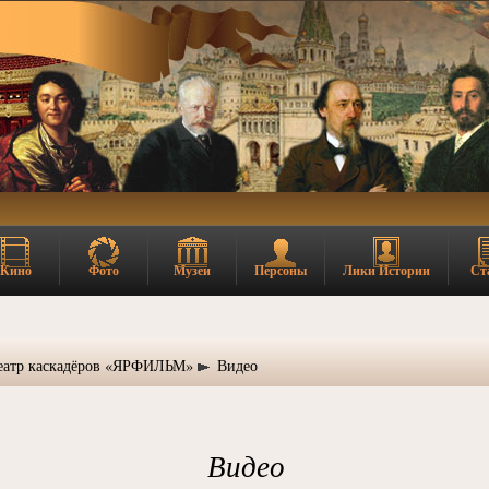
Кино
Фото
Музеи
Персоны
Лики Истории
Ст
еатр каскадёров «ЯРФИЛЬМ»
Видео
Видео