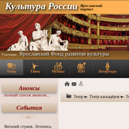
Культура России
Ярославский
портал
Ярославский Фонд развития культуры
Участники:
Театр
Танец
Музыка
ИЗО
Литература
Анонсы
полный список анонсов...
Театр
Tеатр каскадёров
Т
События
Виталий стужев. Летопись