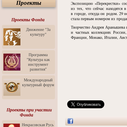
Проекты
Спектакль "Крик" в Музее
Экспозицию
«
Перекрестки» со
Современного Искусства
из тех, что сейчас находятся
в городе, откуда он родом. 29
Видео о Музее
стала первым номером из прода
современного искусства от
Проекты Фонда
Медиа-школа "ФОКУС"
Творчество Андрея Аранышева и
Движение "За
Моноспектакль
и частных коллекциях России
культуру"
"Вертинский. Исповедь
Франции, Монако, Италии, Австр
Барона"
Выставка-продажа
"Притяжение" в центре
Программа
ЛЕКСУС - ЯРОСЛАВЛЬ
"Культура как
инструмент
Презентация выставки
развития"
Зураба Церетели
Пресс-конференция к
Международный
открытию выставки Зураба
культурный форум
Церетели
Фестиваль уличной
культуры "На районе"
Отчётный концерт детского
Проекты при участии
театра танца "Задоринка"
Фонда
Ассоциация Молодых
Некрасовская Русь
Профессионалов - Эпизод