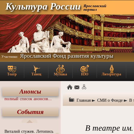
Культура России
Ярославский
портал
Ярославский Фонд развития культуры
Участники:
Театр
Танец
Музыка
ИЗО
Литература
Анонсы
полный список анонсов...
Главная
СМИ о Фонде
В 
События
В театре им.
Виталий стужев. Летопись