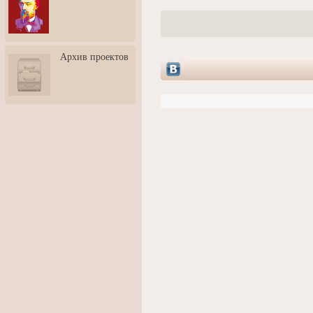
3: Обусловленности
человека и их влияние на
карьеру
Творческая встреча со
Архив проектов
скульптором Дмитрием
Тугариновым
АртБульвар в День города
Ярославля