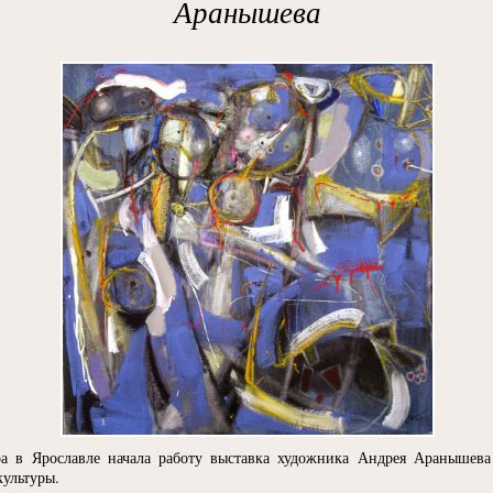
Аранышева
ра в Ярославле начала работу выставка художника Андрея Аранышева
ультуры.