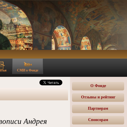
атьи
СМИ о Фонде
О Фонде
Отзывы и рейтинг
Партнерам
вописи Андрея
Спонсорам