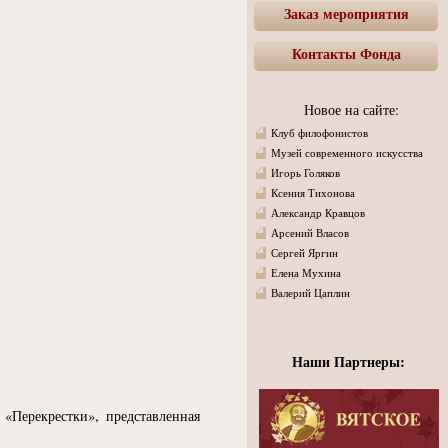
Заказ мероприятия
Контакты Фонда
Новое на сайте:
Клуб филофонистов
Музей современного искусства
Игорь Голяков
Ксения Тихонова
Александр Кравцов
Арсений Власов
Сергей Яргин
Елена Мухина
Валерий Цаплин
Наши Партнеры:
«
Перекрестки», представленная