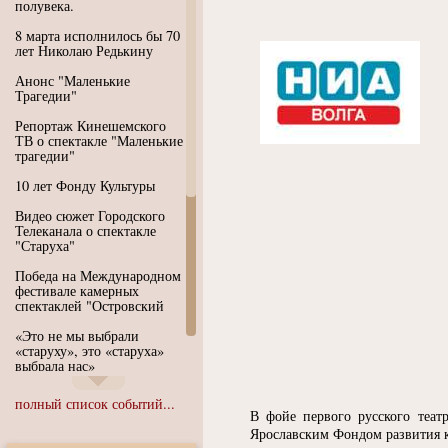
полувека.
8 марта исполнилось бы 70
лет Николаю Редькину
Анонс "Маленькие
Трагедии"
Репортаж Кинешемского
ТВ о спектакле "Маленькие
трагедии"
10 лет Фонду Культуры
Видео сюжет Городского
Телеканала о спектакле
"Старуха"
Победа на Международном
фестивале камерных
спектаклей "Островский
«Это не мы выбрали
«старуху», это «старуха»
выбрала нас»
Иммерсивный спектакль
полный список событий...
"Язык чистого полета
В фойе первого русского теат
Души"
Ярославским Фондом развития к