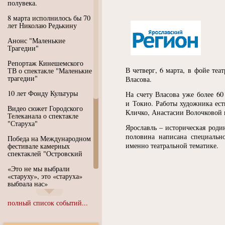
полувека.
8 марта исполнилось бы 70
лет Николаю Редькину
Анонс "Маленькие
Трагедии"
Репортаж Кинешемского
В четверг, 6 марта, в фойе те
ТВ о спектакле "Маленькие
трагедии"
Власова.
10 лет Фонду Культуры
На счету Власова уже более 6
и Токио. Работы художника ест
Видео сюжет Городского
Кличко, Анастасии Волочковой
Телеканала о спектакле
"Старуха"
Ярославль – историческая роди
половина написана специальн
Победа на Международном
именно театральной тематике.
фестивале камерных
спектаклей "Островский
«Это не мы выбрали
«старуху», это «старуха»
выбрала нас»
Иммерсивный спектакль
полный список событий...
"Язык чистого полета
Души"