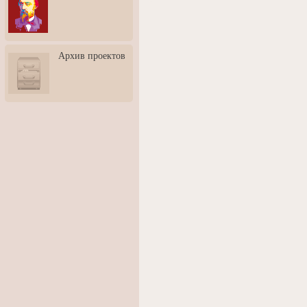
3: Обусловленности
человека и их влияние на
карьеру
Творческая встреча со
Архив проектов
скульптором Дмитрием
Тугариновым
АртБульвар в День города
Ярославля