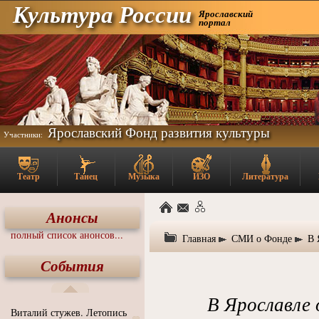
Культура России
Ярославский
портал
Ярославский Фонд развития культуры
Участники:
Театр
Танец
Музыка
ИЗО
Литература
Анонсы
полный список анонсов...
Главная
СМИ о Фонде
В 
События
В Ярославле
Виталий стужев. Летопись