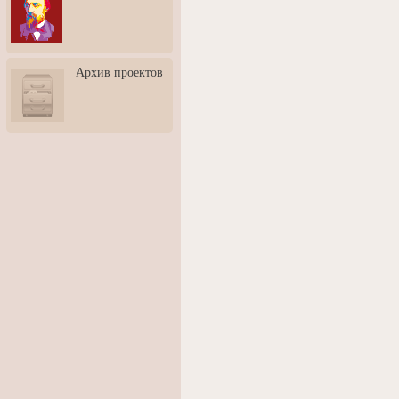
3: Обусловленности
человека и их влияние на
карьеру
Творческая встреча со
Архив проектов
скульптором Дмитрием
Тугариновым
АртБульвар в День города
Ярославля