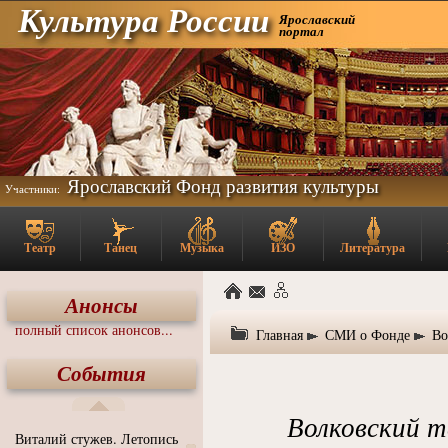
Культура России
Ярославский
портал
Ярославский Фонд развития культуры
Участники:
Театр
Танец
Музыка
ИЗО
Литература
Анонсы
полный список анонсов...
Главная
СМИ о Фонде
Во
События
Волковский т
Виталий стужев. Летопись