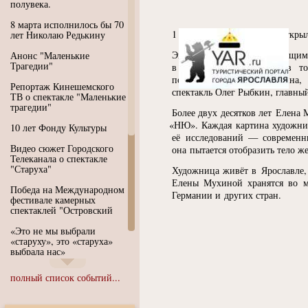
полувека.
8 марта исполнилось бы 70
1 июня Волковский театр откр
лет Николаю Редькину
Экспозиция объединена общим
Анонс "Маленькие
Трагедии"
в том, что чуть позже в тот
по рассказам Ивана Бунина,
Репортаж Кинешемского
спектакль Олег Рыбкин, главны
ТВ о спектакле "Маленькие
трагедии"
Более двух десятков лет Елена 
«
НЮ». Каждая картина художни
10 лет Фонду Культуры
её исследований — современн
Видео сюжет Городского
она пытается отобразить тело ж
Телеканала о спектакле
"Старуха"
Художница живёт в Ярославле, 
Елены Мухиной хранятся во м
Победа на Международном
Германии и других стран.
фестивале камерных
спектаклей "Островский
«Это не мы выбрали
«старуху», это «старуха»
выбрала нас»
Иммерсивный спектакль
полный список событий...
"Язык чистого полета
Души"