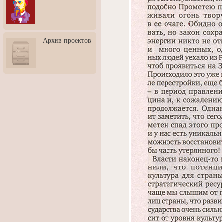
3: Обусловленности
человека и их влияние на
карьеру
Творческая встреча со
Архив проектов
скульптором Дмитрием
Тугариновым
АртБульвар в День города
Ярославля