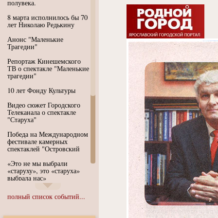
полувека.
8 марта исполнилось бы 70
лет Николаю Редькину
Анонс "Маленькие
Трагедии"
Репортаж Кинешемского
ТВ о спектакле "Маленькие
трагедии"
10 лет Фонду Культуры
Видео сюжет Городского
Телеканала о спектакле
"Старуха"
Победа на Международном
фестивале камерных
спектаклей "Островский
«Это не мы выбрали
«старуху», это «старуха»
выбрала нас»
Иммерсивный спектакль
полный список событий...
"Язык чистого полета
Души"