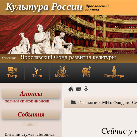
Культура России
Ярославский
портал
Ярославский Фонд развития культуры
Участники:
Театр
Танец
Музыка
ИЗО
Литература
Анонсы
полный список анонсов...
Главная
СМИ о Фонде
Се
События
Сейчас у
Виталий стужев. Летопись