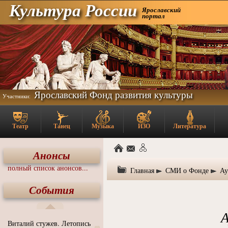
Культура России
Ярославский
портал
Ярославский Фонд развития культуры
Участники:
Театр
Танец
Музыка
ИЗО
Литература
Анонсы
полный список анонсов...
Главная
СМИ о Фонде
Ау
События
А
Виталий стужев. Летопись