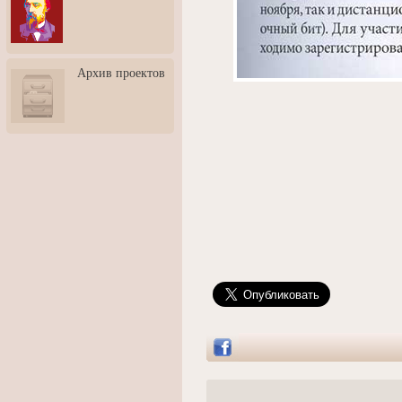
3: Обусловленности
человека и их влияние на
карьеру
Творческая встреча со
Архив проектов
скульптором Дмитрием
Тугариновым
АртБульвар в День города
Ярославля