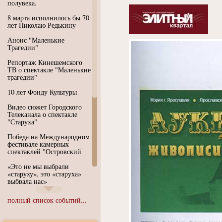
полувека.
8 марта исполнилось бы 70
лет Николаю Редькину
Анонс "Маленькие
Трагедии"
Репортаж Кинешемского
ТВ о спектакле "Маленькие
трагедии"
10 лет Фонду Культуры
Видео сюжет Городского
Телеканала о спектакле
"Старуха"
Победа на Международном
фестивале камерных
спектаклей "Островский
«Это не мы выбрали
«старуху», это «старуха»
выбрала нас»
Иммерсивный спектакль
полный список событий...
"Язык чистого полета
Души"