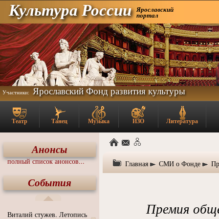
Культура России
Ярославский
портал
Ярославский Фонд развития культуры
Участники:
Театр
Танец
Музыка
ИЗО
Литература
Анонсы
полный список анонсов...
Главная
СМИ о Фонде
Пр
События
Премия обще
Виталий стужев. Летопись