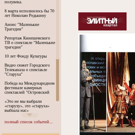
полувека.
8 марта исполнилось бы 70
лет Николаю Редькину
Анонс "Маленькие
Трагедии"
Репортаж Кинешемского
ТВ о спектакле "Маленькие
трагедии"
10 лет Фонду Культуры
Видео сюжет Городского
Телеканала о спектакле
"Старуха"
Победа на Международном
фестивале камерных
спектаклей "Островский
«Это не мы выбрали
«старуху», это «старуха»
выбрала нас»
Иммерсивный спектакль
полный список событий...
"Язык чистого полета
Души"