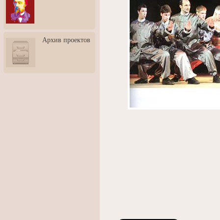
3: Обусловленности
человека и их влияние на
карьеру
Творческая встреча со
Архив проектов
скульптором Дмитрием
Тугариновым
АртБульвар в День города
Ярославля