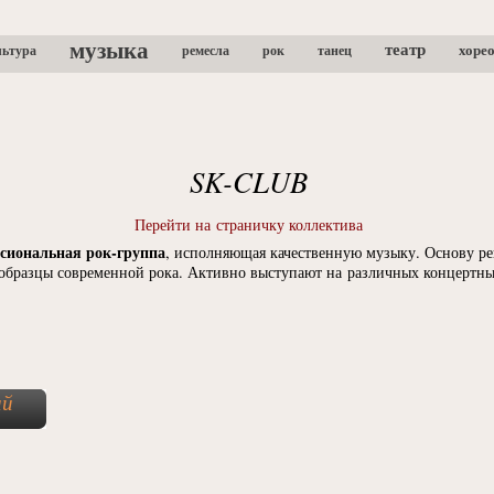
музыка
театр
хоре
льтура
ремесла
рок
танец
SK-CLUB
Перейти на страничку коллектива
иональная рок-группа
, исполняющая качественную музыку. Основу ре
 образцы современной рока. Активно выступают на различных концертны
ий