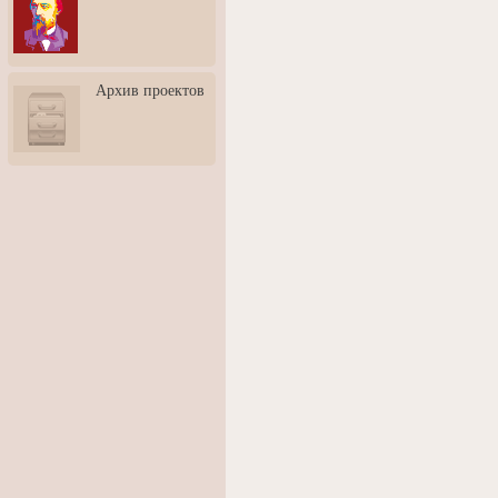
3: Обусловленности
человека и их влияние на
карьеру
Творческая встреча со
Архив проектов
скульптором Дмитрием
Тугариновым
АртБульвар в День города
Ярославля