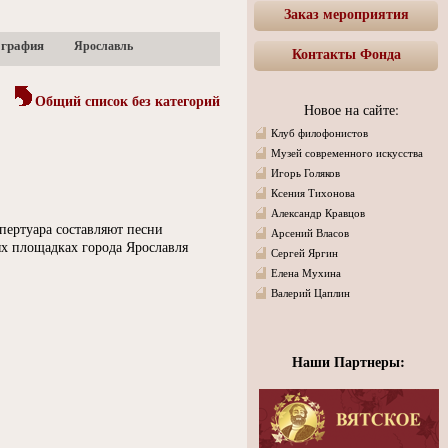
Заказ мероприятия
ография
Ярославль
Контакты Фонда
Общий список без категорий
Новое на сайте:
Клуб филофонистов
Музей современного искусства
Игорь Голяков
Ксения Тихонова
Александр Кравцов
пертуара составляют песни
Арсений Власов
х площадках города Ярославля
Сергей Яргин
Елена Мухина
Валерий Цаплин
Наши Партнеры: