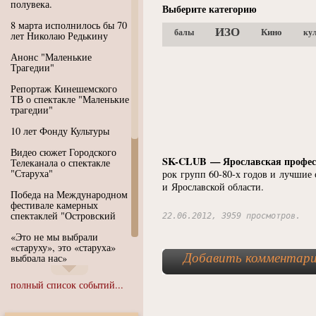
полувека.
Выберите категорию
8 марта исполнилось бы 70
ИЗО
Кино
балы
ку
лет Николаю Редькину
Анонс "Маленькие
Трагедии"
Репортаж Кинешемского
ТВ о спектакле "Маленькие
трагедии"
10 лет Фонду Культуры
Видео сюжет Городского
SK-CLUB — Ярославская професс
Телеканала о спектакле
"Старуха"
рок групп 60-80-х годов и лучшие
и Ярославской области.
Победа на Международном
фестивале камерных
спектаклей "Островский
22.06.2012, 3959 просмотров.
«Это не мы выбрали
«старуху», это «старуха»
Добавить комментар
выбрала нас»
Иммерсивный спектакль
полный список событий...
"Язык чистого полета
Души"