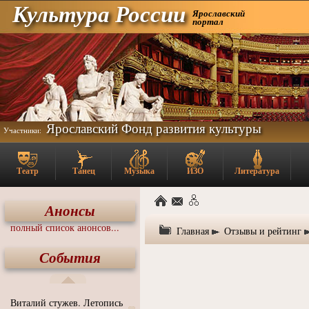
Культура России
Ярославский
портал
Ярославский Фонд развития культуры
Участники:
Театр
Танец
Музыка
ИЗО
Литература
Анонсы
полный список анонсов...
Главная
Отзывы и рейтинг
События
Виталий стужев. Летопись