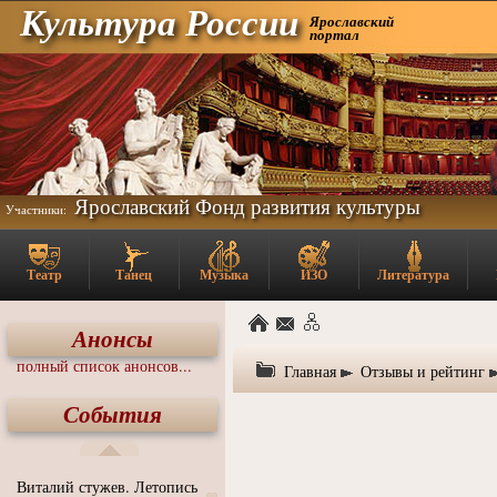
Культура России
Ярославский
портал
Ярославский Фонд развития культуры
Участники:
Театр
Танец
Музыка
ИЗО
Литература
Анонсы
полный список анонсов...
Главная
Отзывы и рейтинг
События
Виталий стужев. Летопись