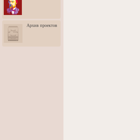
3: Обусловленности
человека и их влияние на
карьеру
Творческая встреча со
Архив проектов
скульптором Дмитрием
Тугариновым
АртБульвар в День города
Ярославля