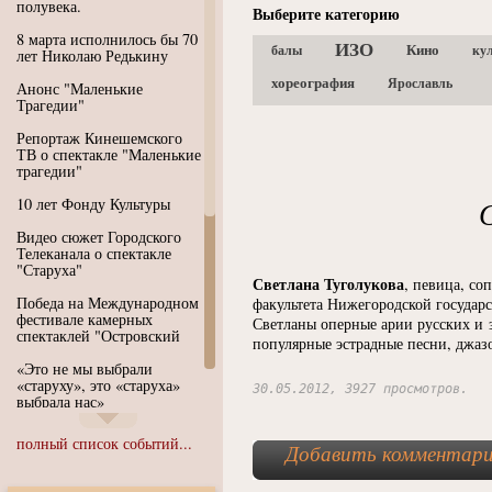
полувека.
Выберите категорию
8 марта исполнилось бы 70
ИЗО
Кино
балы
ку
лет Николаю Редькину
хореография
Ярославль
Анонс "Маленькие
Трагедии"
Репортаж Кинешемского
ТВ о спектакле "Маленькие
трагедии"
10 лет Фонду Культуры
Видео сюжет Городского
Телеканала о спектакле
"Старуха"
Светлана Туголукова
, певица, со
Победа на Международном
факультета Нижегородской государ
фестивале камерных
Светланы оперные арии русских и 
спектаклей "Островский
популярные эстрадные песни, джазо
«Это не мы выбрали
«старуху», это «старуха»
30.05.2012, 3927 просмотров.
выбрала нас»
Иммерсивный спектакль
полный список событий...
Добавить комментар
"Язык чистого полета
Души"