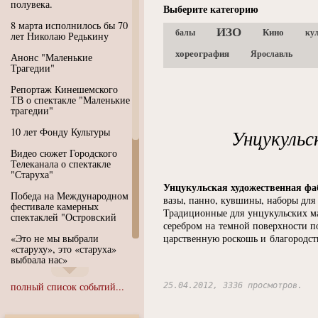
полувека.
Выберите категорию
8 марта исполнилось бы 70
ИЗО
Кино
балы
ку
лет Николаю Редькину
хореография
Ярославль
Анонс "Маленькие
Трагедии"
Репортаж Кинешемского
ТВ о спектакле "Маленькие
трагедии"
10 лет Фонду Культуры
Унцукульс
Видео сюжет Городского
Телеканала о спектакле
"Старуха"
Унцукульская художественная фа
Победа на Международном
вазы, панно, кувшины, на­боры для
фестивале камерных
Традиционные для унцукульских ма
спектаклей "Островский
серебром на темной поверхности по
«Это не мы выбрали
царственную роскошь и благородст
«старуху», это «старуха»
выбрала нас»
Иммерсивный спектакль
полный список событий...
25.04.2012, 3336 просмотров.
"Язык чистого полета
Души"