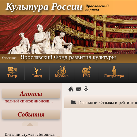
Культура России
Ярославский
портал
Ярославский Фонд развития культуры
Участники:
Театр
Танец
Музыка
ИЗО
Литература
Анонсы
полный список анонсов...
Главная
Отзывы и рейтинг
События
Виталий стужев. Летопись