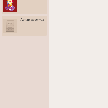
3: Обусловленности
человека и их влияние на
карьеру
Творческая встреча со
Архив проектов
скульптором Дмитрием
Тугариновым
АртБульвар в День города
Ярославля