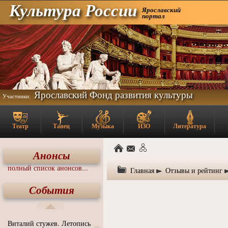
Культура России
Ярославский
портал
Ярославский Фонд развития культуры
Участники:
Театр
Танец
Музыка
ИЗО
Литература
Анонсы
полный список анонсов...
Главная
Отзывы и рейтинг
События
Виталий стужев. Летопись