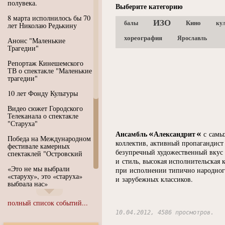
полувека.
Выберите категорию
8 марта исполнилось бы 70
ИЗО
Кино
балы
ку
лет Николаю Редькину
хореография
Ярославль
Анонс "Маленькие
Трагедии"
Репортаж Кинешемского
ТВ о спектакле "Маленькие
трагедии"
10 лет Фонду Культуры
Видео сюжет Городского
Телеканала о спектакле
"Старуха"
«
«
Ансамбль
Александрит
с самы
Победа на Международном
коллектив, активный пропагандист
фестивале камерных
безупречный художественный вкус в
спектаклей "Островский
и стиль, высокая исполнительская к
«Это не мы выбрали
при исполнении типично народног
«старуху», это «старуха»
и зарубежных классиков.
выбрала нас»
Иммерсивный спектакль
полный список событий...
"Язык чистого полета
Души"
10.04.2012, 4586 просмотров.