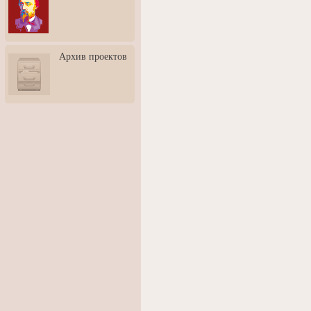
3: Обусловленности
человека и их влияние на
карьеру
Творческая встреча со
Архив проектов
скульптором Дмитрием
Тугариновым
АртБульвар в День города
Ярославля