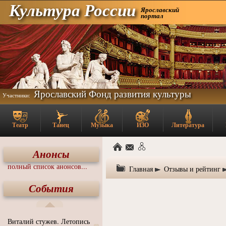
Культура России
Ярославский
портал
Ярославский Фонд развития культуры
Участники:
Театр
Танец
Музыка
ИЗО
Литература
Анонсы
полный список анонсов...
Главная
Отзывы и рейтинг
События
Виталий стужев. Летопись