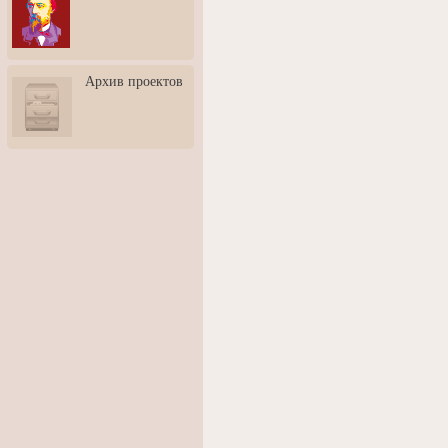
3: Обусловленности
человека и их влияние на
карьеру
Творческая встреча со
Архив проектов
скульптором Дмитрием
Тугариновым
АртБульвар в День города
Ярославля