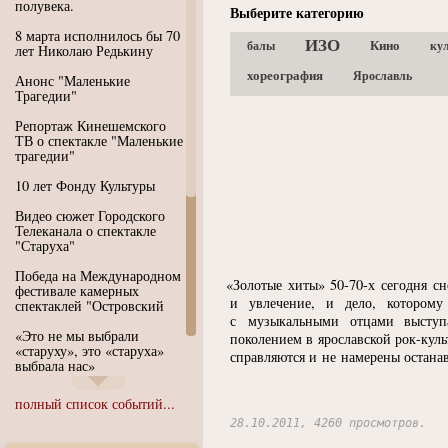
полувека.
Выберите категорию
8 марта исполнилось бы 70
ИЗО
Кино
балы
ку
лет Николаю Редькину
хореография
Ярославль
Анонс "Маленькие
Трагедии"
Репортаж Кинешемского
ТВ о спектакле "Маленькие
трагедии"
10 лет Фонду Культуры
Видео сюжет Городского
Телеканала о спектакле
"Старуха"
Победа на Международном
«
Золотые хиты» 50-70-х сегодня с
фестивале камерных
и увлечение, и дело, которому 
спектаклей "Островский
с музыкальными отцами выступ
«Это не мы выбрали
поколением в ярославской рок-кул
«старуху», это «старуха»
справляются и не намерены останав
выбрала нас»
Иммерсивный спектакль
полный список событий...
"Язык чистого полета
Души"
28.10.2011, 4260 просмотров.