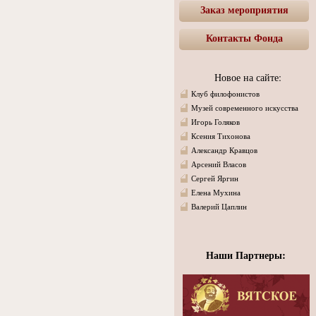
Заказ мероприятия
Контакты Фонда
Новое на сайте:
Клуб филофонистов
Музей современного искусства
Игорь Голяков
Ксения Тихонова
Александр Кравцов
Арсений Власов
Сергей Яргин
Елена Мухина
Валерий Цаплин
Наши Партнеры: