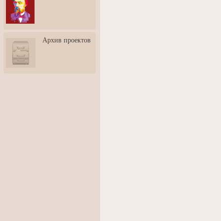
3: Обусловленности
человека и их влияние на
карьеру
Творческая встреча со
Архив проектов
скульптором Дмитрием
Тугариновым
АртБульвар в День города
Ярославля