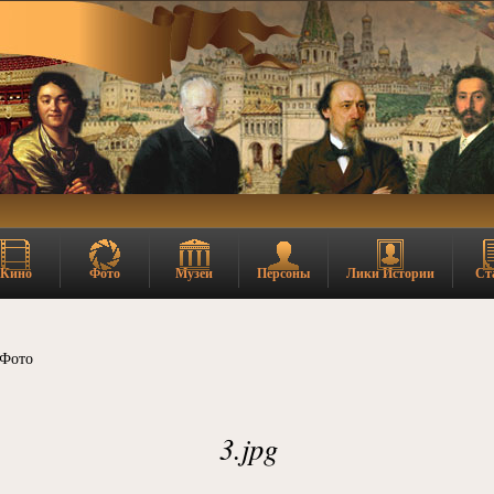
Кино
Фото
Музеи
Персоны
Лики Истории
Ст
Фото
3.jpg