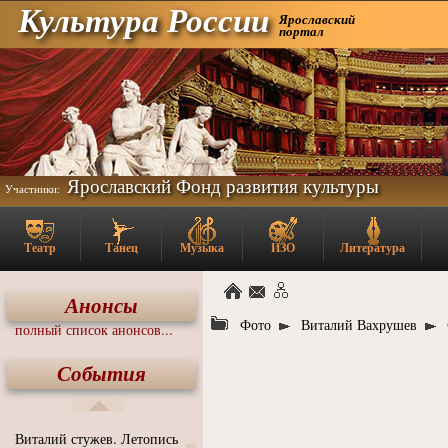
Культура России
Ярославский
портал
Ярославский Фонд развития культуры
Участники:
Театр
Танец
Музыка
ИЗО
Литература
Анонсы
Фото
Виталий Вахрушев
полный список анонсов...
События
Виталий стужев. Летопись