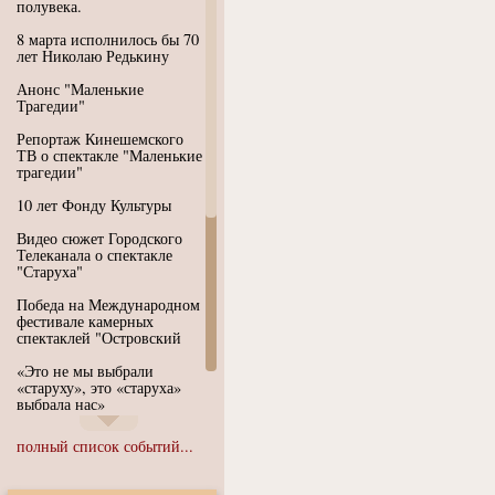
полувека.
8 марта исполнилось бы 70
лет Николаю Редькину
Анонс "Маленькие
Трагедии"
Репортаж Кинешемского
ТВ о спектакле "Маленькие
трагедии"
10 лет Фонду Культуры
Видео сюжет Городского
Телеканала о спектакле
"Старуха"
Победа на Международном
фестивале камерных
спектаклей "Островский
«Это не мы выбрали
«старуху», это «старуха»
выбрала нас»
Иммерсивный спектакль
полный список событий...
"Язык чистого полета
Души"