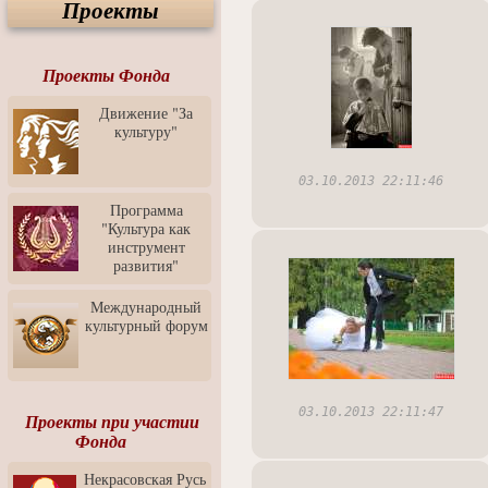
Проекты
Спектакль "Крик" в Музее
Современного Искусства
Видео о Музее
современного искусства от
Проекты Фонда
Медиа-школа "ФОКУС"
Движение "За
Моноспектакль
культуру"
"Вертинский. Исповедь
Барона"
03.10.2013 22:11:46
Выставка-продажа
"Притяжение" в центре
Программа
ЛЕКСУС - ЯРОСЛАВЛЬ
"Культура как
инструмент
Презентация выставки
развития"
Зураба Церетели
Пресс-конференция к
Международный
открытию выставки Зураба
культурный форум
Церетели
Фестиваль уличной
культуры "На районе"
03.10.2013 22:11:47
Отчётный концерт детского
Проекты при участии
театра танца "Задоринка"
Фонда
Ассоциация Молодых
Некрасовская Русь
Профессионалов - Эпизод