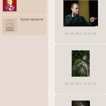
3: Обусловленности
человека и их влияние на
карьеру
Творческая встреча со
Архив проектов
скульптором Дмитрием
Тугариновым
АртБульвар в День города
Ярославля
03.10.2013 22:11:49
03.10.2013 22:11:51