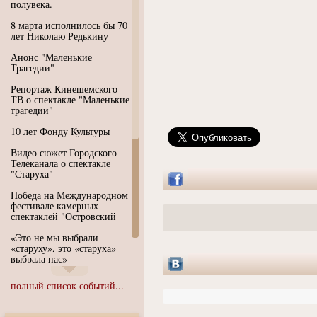
полувека.
8 марта исполнилось бы 70
лет Николаю Редькину
Анонс "Маленькие
Трагедии"
Репортаж Кинешемского
ТВ о спектакле "Маленькие
трагедии"
10 лет Фонду Культуры
Видео сюжет Городского
Телеканала о спектакле
"Старуха"
Победа на Международном
фестивале камерных
спектаклей "Островский
«Это не мы выбрали
«старуху», это «старуха»
выбрала нас»
Иммерсивный спектакль
полный список событий...
"Язык чистого полета
Души"