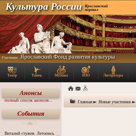
Культура России
Ярославский
портал
Ярославский Фонд развития культуры
Участники:
Театр
Танец
Музыка
ИЗО
Литература
Анонсы
полный список анонсов...
Главная
Новые участники
События
Виталий стужев. Летопись