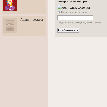
Контрольные цифры
3: Обусловленности
человека и их влияние на
карьеру
Показать другое число
Творческая встреча со
Архив проектов
скульптором Дмитрием
Введите число, которое указано выше.
Тугариновым
АртБульвар в День города
Ярославля