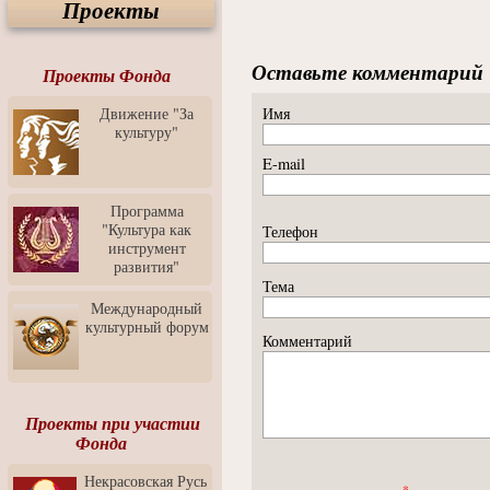
Проекты
Спектакль "Крик" в Музее
Современного Искусства
Видео о Музее
Оставьте комментарий
современного искусства от
Проекты Фонда
Медиа-школа "ФОКУС"
Движение "За
Имя
Моноспектакль
культуру"
"Вертинский. Исповедь
Барона"
E-mail
Выставка-продажа
"Притяжение" в центре
Программа
ЛЕКСУС - ЯРОСЛАВЛЬ
"Культура как
Телефон
инструмент
Презентация выставки
развития"
Зураба Церетели
Тема
Пресс-конференция к
Международный
открытию выставки Зураба
культурный форум
Церетели
Комментарий
Фестиваль уличной
культуры "На районе"
Отчётный концерт детского
Проекты при участии
театра танца "Задоринка"
Фонда
Ассоциация Молодых
Некрасовская Русь
Профессионалов - Эпизод
*