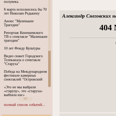
полувека.
8 марта исполнилось бы 70
лет Николаю Редькину
Александр Снеговских 
Анонс "Маленькие
Трагедии"
Репортаж Кинешемского
ТВ о спектакле "Маленькие
трагедии"
10 лет Фонду Культуры
Видео сюжет Городского
Телеканала о спектакле
"Старуха"
Победа на Международном
фестивале камерных
спектаклей "Островский
«Это не мы выбрали
«старуху», это «старуха»
выбрала нас»
Иммерсивный спектакль
полный список событий...
"Язык чистого полета
Души"