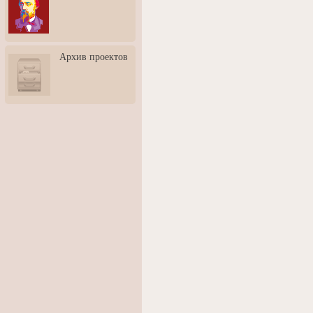
3: Обусловленности
человека и их влияние на
карьеру
Творческая встреча со
Архив проектов
скульптором Дмитрием
Тугариновым
АртБульвар в День города
Ярославля