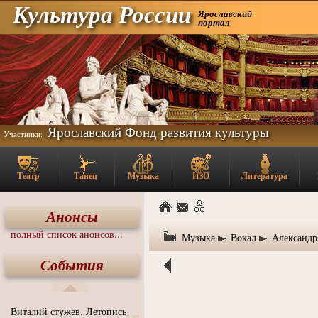
Культура России
Ярославский
портал
Ярославский Фонд развития культуры
Участники:
Театр
Танец
Музыка
ИЗО
Литература
Анонсы
полный список анонсов...
Музыка
Вокал
Александр
События
Виталий стужев. Летопись