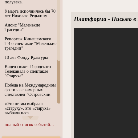
полувека.
8 марта исполнилось бы 70
лет Николаю Редькину
Платформа - Письмо в 
Анонс "Маленькие
Трагедии"
Репортаж Кинешемского
ТВ о спектакле "Маленькие
трагедии"
10 лет Фонду Культуры
Видео сюжет Городского
Телеканала о спектакле
"Старуха"
Победа на Международном
фестивале камерных
спектаклей "Островский
«Это не мы выбрали
«старуху», это «старуха»
выбрала нас»
Иммерсивный спектакль
полный список событий...
"Язык чистого полета
Души"