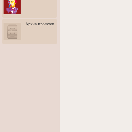
3: Обусловленности
человека и их влияние на
карьеру
Творческая встреча со
Архив проектов
скульптором Дмитрием
Тугариновым
АртБульвар в День города
Ярославля