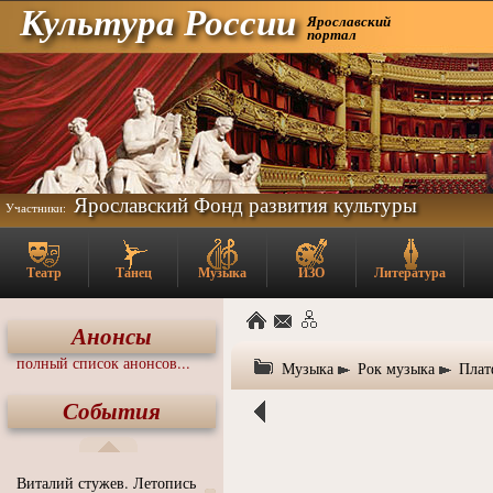
Культура России
Ярославский
портал
Ярославский Фонд развития культуры
Участники:
Театр
Танец
Музыка
ИЗО
Литература
Анонсы
полный список анонсов...
Музыка
Рок музыка
Плат
События
Виталий стужев. Летопись