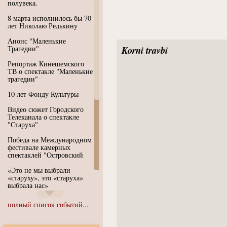
полувека.
8 марта исполнилось бы 70
лет Николаю Редькину
Анонс "Маленькие
Трагедии"
Korni travbi
Репортаж Кинешемского
ТВ о спектакле "Маленькие
трагедии"
10 лет Фонду Культуры
Видео сюжет Городского
Телеканала о спектакле
"Старуха"
Победа на Международном
фестивале камерных
спектаклей "Островский
«Это не мы выбрали
«старуху», это «старуха»
выбрала нас»
Иммерсивный спектакль
полный список событий...
"Язык чистого полета
Души"