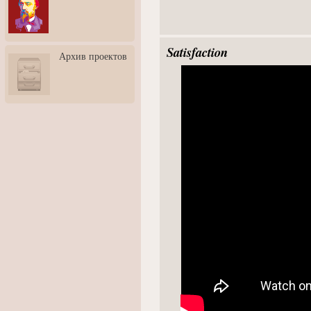
3: Обусловленности
человека и их влияние на
карьеру
Творческая встреча со
Satisfaction
Архив проектов
скульптором Дмитрием
Тугариновым
АртБульвар в День города
Ярославля