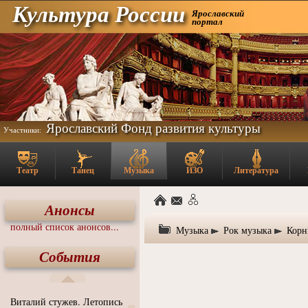
Культура России
Ярославский
портал
Ярославский Фонд развития культуры
Участники:
Театр
Танец
Музыка
ИЗО
Литература
Анонсы
полный список анонсов...
Музыка
Рок музыка
Корн
События
Виталий стужев. Летопись