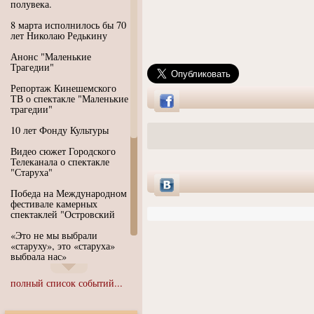
полувека.
8 марта исполнилось бы 70
лет Николаю Редькину
Анонс "Маленькие
Трагедии"
Репортаж Кинешемского
ТВ о спектакле "Маленькие
трагедии"
10 лет Фонду Культуры
Видео сюжет Городского
Телеканала о спектакле
"Старуха"
Победа на Международном
фестивале камерных
спектаклей "Островский
«Это не мы выбрали
«старуху», это «старуха»
выбрала нас»
Иммерсивный спектакль
полный список событий...
"Язык чистого полета
Души"