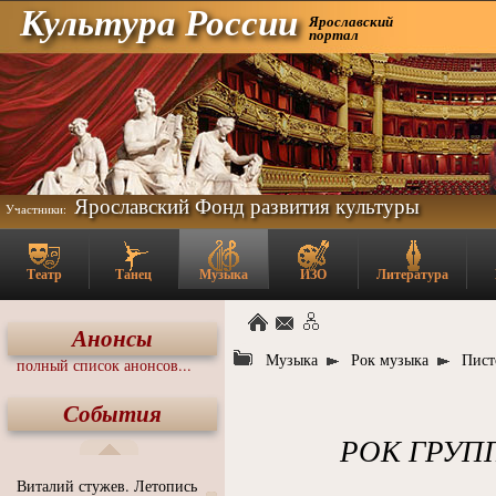
Культура России
Ярославский
портал
Ярославский Фонд развития культуры
Участники:
Театр
Танец
Музыка
ИЗО
Литература
Анонсы
Музыка
Рок музыка
Пист
полный список анонсов...
События
РОК ГРУП
Виталий стужев. Летопись