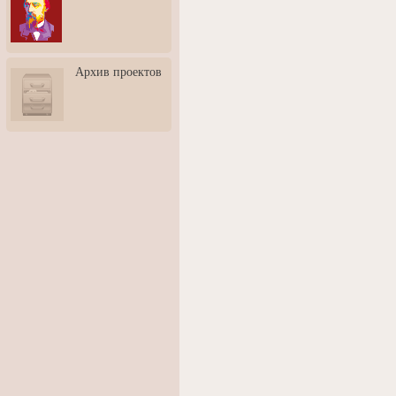
3: Обусловленности
человека и их влияние на
карьеру
Творческая встреча со
Архив проектов
скульптором Дмитрием
Тугариновым
АртБульвар в День города
Ярославля