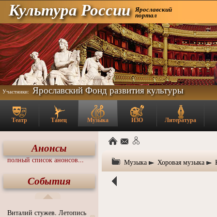
Культура России
Ярославский
портал
Ярославский Фонд развития культуры
Участники:
Театр
Танец
Музыка
ИЗО
Литература
Анонсы
полный список анонсов...
Музыка
Хоровая музыка
События
Виталий стужев. Летопись