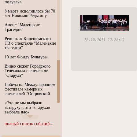
полувека.
8 марта исполнилось бы 70
лет Николаю Редькину
Анонс "Маленькие
Трагедии"
Репортаж Кинешемского
12.10.2011 12:22:41
ТВ о спектакле "Маленькие
трагедии"
10 лет Фонду Культуры
Видео сюжет Городского
Телеканала о спектакле
"Старуха"
Победа на Международном
фестивале камерных
спектаклей "Островский
«Это не мы выбрали
«старуху», это «старуха»
выбрала нас»
Иммерсивный спектакль
полный список событий...
"Язык чистого полета
Души"