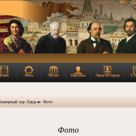
Кино
Фото
Музеи
Персоны
Лики Истории
Ст
Камерный хор Лауда
Фото
Фото