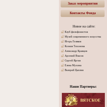
Заказ мероприятия
Контакты Фонда
Новое на сайте:
Клуб филофонистов
Музей современного искусства
Игорь Голяков
Ксения Тихонова
Александр Кравцов
Арсений Власов
Сергей Яргин
Елена Мухина
Валерий Цаплин
Наши Партнеры: