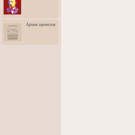
3: Обусловленности
человека и их влияние на
карьеру
Творческая встреча со
Архив проектов
скульптором Дмитрием
Тугариновым
АртБульвар в День города
Ярославля