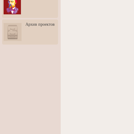
3: Обусловленности
человека и их влияние на
карьеру
Творческая встреча со
Архив проектов
скульптором Дмитрием
Тугариновым
АртБульвар в День города
Ярославля