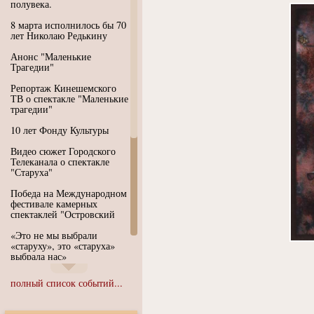
полувека.
8 марта исполнилось бы 70
лет Николаю Редькину
Анонс "Маленькие
Трагедии"
Репортаж Кинешемского
ТВ о спектакле "Маленькие
трагедии"
10 лет Фонду Культуры
Видео сюжет Городского
Телеканала о спектакле
"Старуха"
Победа на Международном
фестивале камерных
спектаклей "Островский
«Это не мы выбрали
«старуху», это «старуха»
выбрала нас»
Иммерсивный спектакль
полный список событий...
"Язык чистого полета
Души"