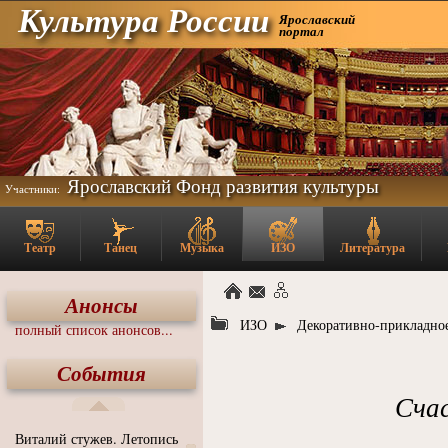
Культура России
Ярославский
портал
Ярославский Фонд развития культуры
Участники:
Театр
Танец
Музыка
ИЗО
Литература
Анонсы
ИЗО
Декоративно-прикладное
полный список анонсов...
События
Счас
Виталий стужев. Летопись