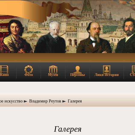
Кино
Фото
Музеи
Персоны
Лики Истории
Ст
ое искусство
Владимир Реутов
Галерея
Галерея