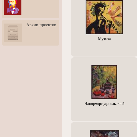
3: Обусловленности
человека и их влияние на
карьеру
Творческая встреча со
Архив проектов
скульптором Дмитрием
Тугариновым
Музыка
АртБульвар в День города
Ярославля
Натюрморт удовольствий