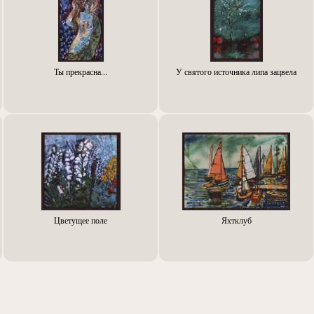
Ты прекрасна...
У святого источника липа зацвела
Цветущее поле
Яхтклуб