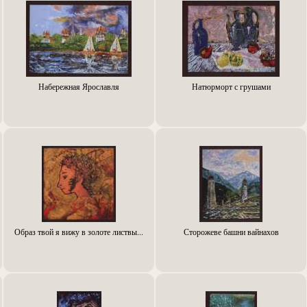
Набережная Ярославля
Натюрморт с грушами
Образ твой я вижу в золоте листвы...
Сторожеве башни вайнахов