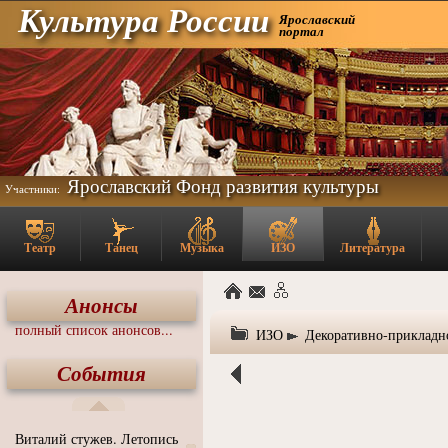
Культура России
Ярославский
портал
Ярославский Фонд развития культуры
Участники:
Театр
Танец
Музыка
ИЗО
Литература
Анонсы
полный список анонсов...
ИЗО
Декоративно-прикладн
События
Виталий стужев. Летопись