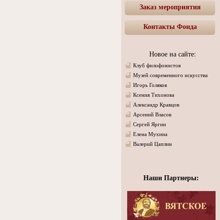
Заказ мероприятия
Контакты Фонда
Новое на сайте:
Клуб филофонистов
Музей современного искусства
Игорь Голяков
Ксения Тихонова
Александр Кравцов
Арсений Власов
Сергей Яргин
Елена Мухина
Валерий Цаплин
Наши Партнеры: