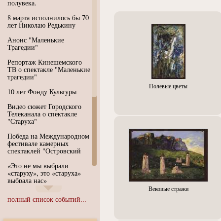
полувека.
8 марта исполнилось бы 70
лет Николаю Редькину
Анонс "Маленькие
Трагедии"
Репортаж Кинешемского
ТВ о спектакле "Маленькие
трагедии"
Полевые цветы
10 лет Фонду Культуры
Видео сюжет Городского
Телеканала о спектакле
"Старуха"
Победа на Международном
фестивале камерных
спектаклей "Островский
«Это не мы выбрали
«старуху», это «старуха»
выбрала нас»
Вековые стражи
Иммерсивный спектакль
полный список событий...
"Язык чистого полета
Души"