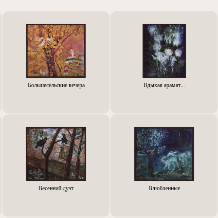
Большесельские вечера
Вдыхая арамат...
Весенний дуэт
Влюбленные