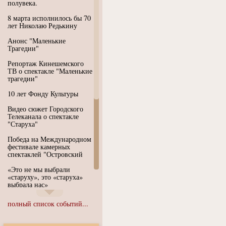
полувека.
8 марта исполнилось бы 70
лет Николаю Редькину
Анонс "Маленькие
Трагедии"
Репортаж Кинешемского
ТВ о спектакле "Маленькие
трагедии"
10 лет Фонду Культуры
Видео сюжет Городского
Телеканала о спектакле
"Старуха"
Победа на Международном
фестивале камерных
спектаклей "Островский
«Это не мы выбрали
«старуху», это «старуха»
выбрала нас»
Иммерсивный спектакль
полный список событий...
"Язык чистого полета
Души"