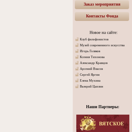
Заказ мероприятия
Контакты Фонда
Новое на сайте:
Клуб филофонистов
Музей современного искусства
Игорь Голяков
Ксения Тихонова
Александр Кравцов
Арсений Власов
Сергей Яргин
Елена Мухина
Валерий Цаплин
Наши Партнеры: