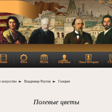
Кино
Фото
Музеи
Персоны
Лики Истории
Ст
 искусство
Владимир Реутов
Галерея
Полевые цветы