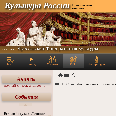
Культура России
Ярославский
портал
Ярославский Фонд развития культуры
Участники:
Театр
Танец
Музыка
ИЗО
Литература
Анонсы
ИЗО
Декоративно-прикладное
полный список анонсов...
События
Виталий стужев. Летопись