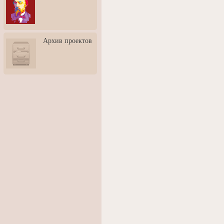
3: Обусловленности
человека и их влияние на
карьеру
Творческая встреча со
Архив проектов
скульптором Дмитрием
Тугариновым
АртБульвар в День города
Ярославля